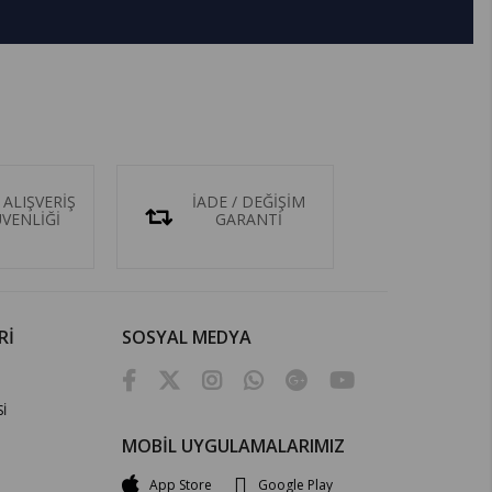
 ALIŞVERİŞ
İADE / DEĞİŞİM
ÜVENLİĞİ
GARANTİ
Rİ
SOSYAL MEDYA
İ
MOBİL UYGULAMALARIMIZ
App Store
Google Play