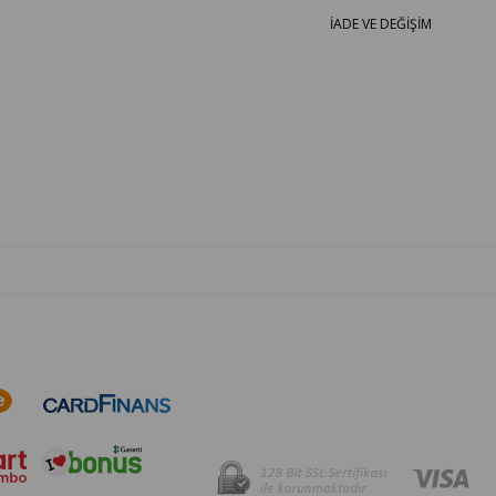
İADE VE DEĞİŞİM
OTO PARÇA BURADA - HER MARKA ARACA YEDEK PARÇA