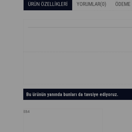
ÜRÜN ÖZELLIKLERI
YORUMLAR
(0)
ÖDEME 
Bu ürünün yanında bunları da tavsiye ediyoruz.
E84