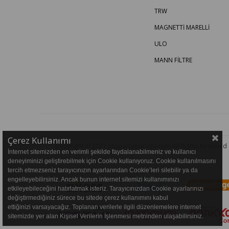
TRW
MAGNETTİ MARELLİ
ULO
MANN FİLTRE
Çerez Kullanımı
Copyright © 2021 otoparcaburada.com All Rights Reserved
İnternet sitemizden en verimli şekilde faydalanabilmeniz ve kullanıcı
deneyiminizi geliştirebilmek için Cookie kullanıyoruz. Cookie kullanılmasını
tercih etmezseniz tarayıcınızın ayarlarından Cookie’leri silebilir ya da
engelleyebilirsiniz. Ancak bunun internet sitemizi kullanımınızı
etkileyebileceğini hatırlatmak isteriz. Tarayıcınızdan Cookie ayarlarınızı
değiştirmediğiniz sürece bu sitede çerez kullanımını kabul
ettiğinizi varsayacağız. Toplanan verilerle ilgili düzenlemelere internet
sitemizde yer alan Kişisel Verilerin İşlenmesi metninden ulaşabilirsiniz.