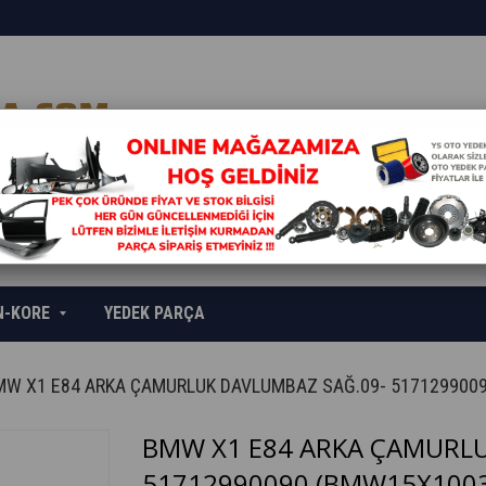
N-KORE
YEDEK PARÇA
MW X1 E84 ARKA ÇAMURLUK DAVLUMBAZ SAĞ.09- 517129900
BMW X1 E84 ARKA ÇAMURLU
51712990090
(BMW15X1003