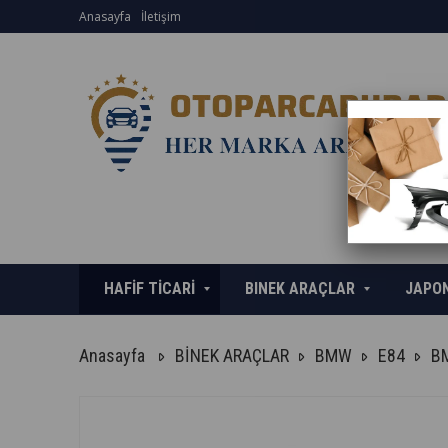
Anasayfa
İletişim
HAFİF TİCARİ
BINEK ARAÇLAR
JAPO
Anasayfa
BİNEK ARAÇLAR
BMW
E84
B