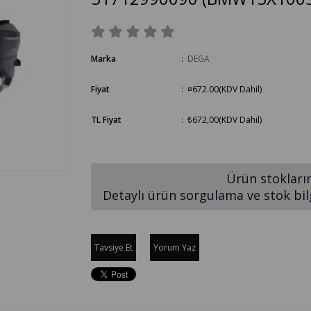
Marka
:
DEGA
Fiyat
:
¤672.00
(KDV Dahil)
TL Fiyat
:
₺672,00
(KDV Dahil)
Ürün stokları
Detaylı ürün sorgulama ve stok bilgi
Tavsiye Et
Yorum Yaz