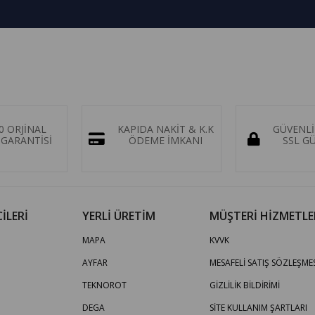
0 ORJİNAL
KAPIDA NAKİT & K.K
GÜVENLİ
GARANTİSİ
ÖDEME İMKANI
SSL G
İLERİ
YERLİ ÜRETİM
MÜŞTERİ HİZMETLE
MAPA
KVVK
AYFAR
MESAFELİ SATIŞ SÖZLEŞMES
TEKNOROT
GİZLİLİK BİLDİRİMİ
DEGA
SİTE KULLANIM ŞARTLARI