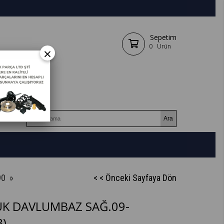
Sepetim
0
Ürün
×
90
< < Önceki Sayfaya Dön
K DAVLUMBAZ SAĞ.09-
)