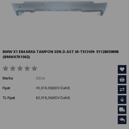
BMW X1 E84 ARKA TAMPON SEN.D.AST.M-TECH09- 51128039898
(BMW07X1002)
Marka
DEGA
Fiyat
¤5,018.36
(KDV Dahil)
TL Fiyat
₺5.018,36
(KDV Dahil)