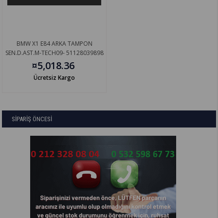
BMW X1 E84 ARKA TAMPON
SEN.D.AST.M-TECH09- 51128039898
¤5,018.36
Ücretsiz Kargo
SİPARİŞ ÖNCESİ