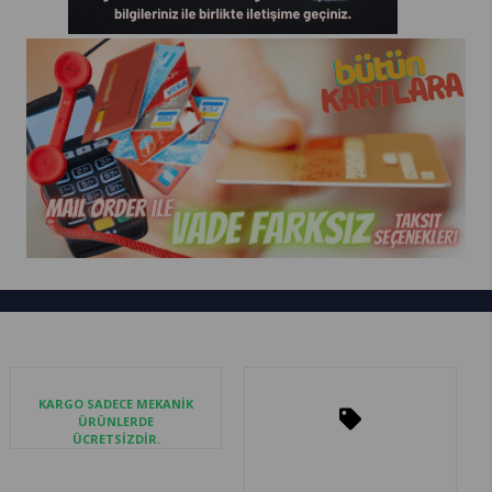
KARGO SADECE MEKANİK
ÜRÜNLERDE
ÜCRETSİZDİR.