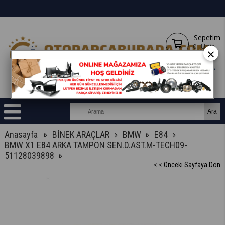
Sepetim
0
Ürün
×
Anasayfa
BİNEK ARAÇLAR
BMW
E84
BMW X1 E84 ARKA TAMPON SEN.D.AST.M-TECH09-
51128039898
< < Önceki Sayfaya Dön