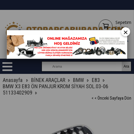
Sepetim
0
Ürün
×
Anasayfa
BİNEK ARAÇLAR
BMW
E83
BMW X3 E83 ÖN PANJUR KROM SİYAH SOL.03-06
51133402909
< < Önceki Sayfaya Dön