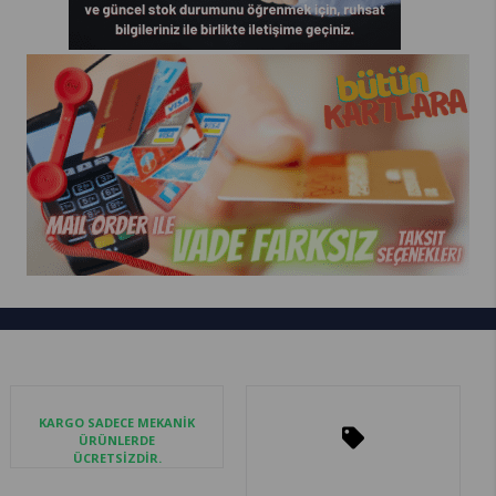
KARGO SADECE MEKANİK
ÜRÜNLERDE
ÜCRETSİZDİR.