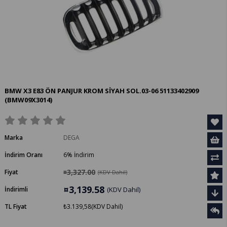
BMW X3 E83 ÖN PANJUR KROM SİYAH SOL.03-06 51133402909
(BMW09X3014)
Marka
DEGA
İndirim Oranı
6
%
İndirim
¤3,327.00
Fiyat
(KDV Dahil)
¤3,139.58
İndirimli
(KDV Dahil)
TL Fiyat
₺3.139,58
(KDV Dahil)