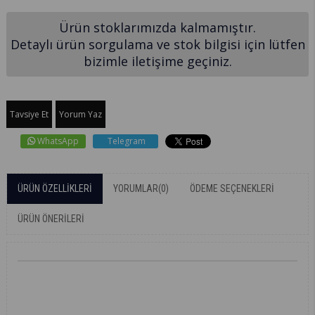
Ürün stoklarımızda kalmamıştır.
Detaylı ürün sorgulama ve stok bilgisi için lütfen
bizimle iletişime geçiniz.
Tavsiye Et
Yorum Yaz
WhatsApp
Telegram
ÜRÜN ÖZELLIKLERI
YORUMLAR
(0)
ÖDEME SEÇENEKLERI
ÜRÜN ÖNERILERI