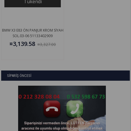
Tükendi
BMW X3 E83 ÖN PANJUR KROM SİYAH
SOL.03-06 51133402909
¤3,139.58
¤3,327.00
SİPARİŞ ÖNCESİ