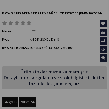
BMW X5 F15 ARKA STOP LED SAĞ.13- 63217290100
(BMW10X5034)
Marka
TYC
Fiyat
₺4.541,28
(KDV Dahil)
BMW X5 F15 ARKA STOP LED SAĞ.13- 63217290100
Ürün stoklarımızda kalmamıştır.
Detaylı ürün sorgulama ve stok bilgisi için lütfen
bizimle iletişime geçiniz.
Tavsiye Et
Yorum Yaz