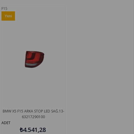
F15
Yeni
Ürün
BMW X5 F15 ARKA STOP LED SAĞ.13-
63217290100
ADET
₺4.541,28