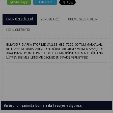
WhatsApp
Telegram
ÜRÜN ÖZELLIKLERI
YORUMLAR
(0)
ÖDEME SEÇENEKLERI
ÜRÜN ÖNERILERI
BMW X5 F15 ARKA STOP LED SAĞ.13- 63217290100 TÜM MARKALAR,
REFERANS NUMARALARI VE FOTOĞRAFLAR ÖRNEK VERMEK AMAÇLIDIR.
ARACINIZA UYUMLU PARÇA OLUP OLMADIĞINDAN EMİN DEĞİLSENİZ
LÜTFEN BİZİMLE İLETİŞİME GEÇMEDEN SİPARİŞ VERMEYİNİZ.
Bu ürünün yanında bunları da tavsiye ediyoruz.