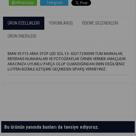
WhatsApp
Telegram
ÜRÜN ÖZELLIKLERI
YORUMLAR
(0)
ÖDEME SEÇENEKLERI
ÜRÜN ÖNERILERI
BMW X5 F15 ARKA STOP LED SOL.13- 63217290099 TÜM MARKALAR,
REFERANS NUMARALARI VE FOTOĞRAFLAR ÖRNEK VERMEK AMAÇLIDIR.
ARACINIZA UYUMLU PARÇA OLUP OLMADIĞINDAN EMİN DEĞİLSENİZ
LÜTFEN BİZİMLE İLETİŞİME GEÇMEDEN SİPARİŞ VERMEYİNİZ.
Bu ürünün yanında bunları da tavsiye ediyoruz.