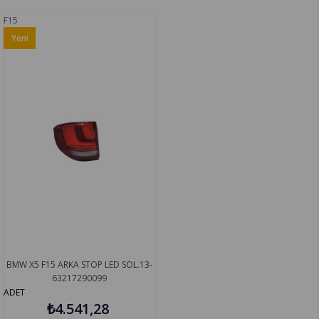
F15
Yeni
Ürün
BMW X5 F15 ARKA STOP LED SOL.13-
63217290099
ADET
₺4.541,28