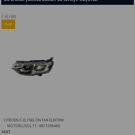
C-ELYSEE
Yeni
Ürün
CITROEN C-ELYSEE ÖN FAR ELEKTRIK
MOTORLUSOL.17- 9817298480
ADET