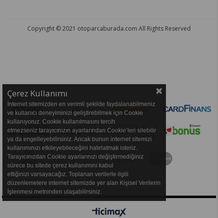
Copyright © 2021 otoparcaburada.com All Rights Reserved
OTO PARÇA BURADA - HER MARKA ARACA YEDEK PARÇA
Çerez Kullanımı
İnternet sitemizden en verimli şekilde faydalanabilmeniz
ve kullanıcı deneyiminizi geliştirebilmek için Cookie
kullanıyoruz. Cookie kullanılmasını tercih
etmezseniz tarayıcınızın ayarlarından Cookie’leri silebilir
ya da engelleyebilirsiniz. Ancak bunun internet sitemizi
kullanımınızı etkileyebileceğini hatırlatmak isteriz.
Tarayıcınızdan Cookie ayarlarınızı değiştirmediğiniz
sürece bu sitede çerez kullanımını kabul
ettiğinizi varsayacağız. Toplanan verilerle ilgili
düzenlemelere internet sitemizde yer alan Kişisel Verilerin
İşlenmesi metninden ulaşabilirsiniz.