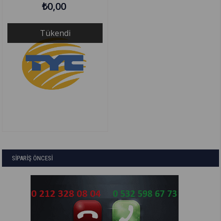
₺0,00
Tükendi
SİPARİŞ ÖNCESİ