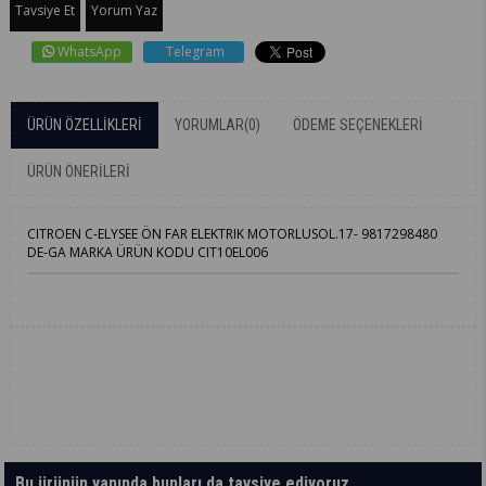
Tavsiye Et
Yorum Yaz
WhatsApp
Telegram
ÜRÜN ÖZELLIKLERI
YORUMLAR
(0)
ÖDEME SEÇENEKLERI
ÜRÜN ÖNERILERI
CITROEN C-ELYSEE ÖN FAR ELEKTRIK MOTORLUSOL.17- 9817298480
DE-GA MARKA ÜRÜN KODU CIT10EL006
Bu ürünün yanında bunları da tavsiye ediyoruz.