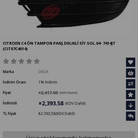
CITROEN C4 ÖN TAMPON PANJ.DELIKLİ SİY.SOL.04- 7414JT
(CIT07C4014)
Marka
DEGA
İndirim Oranı
1
%
İndirim
¤2,417.00
Fiyat
(KDV Dahil)
¤2,393.58
İndirimli
(KDV Dahil)
TL Fiyat
₺2.393,58
(KDV Dahil)
Ürün stoklarımızda kalmamıştır.