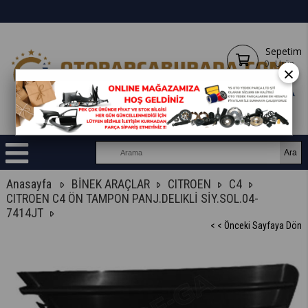
Sepetim
0
Ürün
×
Anasayfa
BİNEK ARAÇLAR
CITROEN
C4
CITROEN C4 ÖN TAMPON PANJ.DELIKLİ SİY.SOL.04-
7414JT
< < Önceki Sayfaya Dön