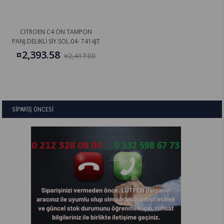
CITROEN C4 ÖN TAMPON
PANJ.DELIKLİ SİY.SOL.04- 7414JT
¤2,393.58
¤2,417.00
SİPARİŞ ÖNCESİ