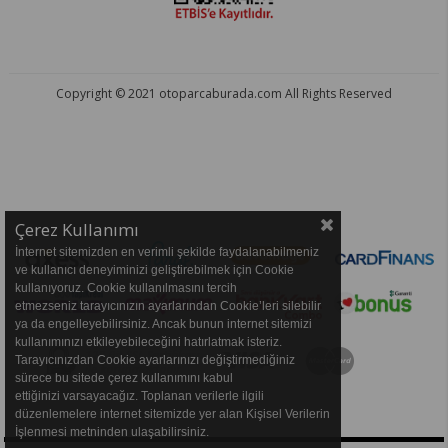
Copyright © 2021 otoparcaburada.com All Rights Reserved
OTO PARÇA BURADA - HER MARKA ARACA YEDEK PARÇA
Çerez Kullanımı
İnternet sitemizden en verimli şekilde faydalanabilmeniz
ve kullanıcı deneyiminizi geliştirebilmek için Cookie
kullanıyoruz. Cookie kullanılmasını tercih
etmezseniz tarayıcınızın ayarlarından Cookie’leri silebilir
ya da engelleyebilirsiniz. Ancak bunun internet sitemizi
kullanımınızı etkileyebileceğini hatırlatmak isteriz.
Tarayıcınızdan Cookie ayarlarınızı değiştirmediğiniz
sürece bu sitede çerez kullanımını kabul
ettiğinizi varsayacağız. Toplanan verilerle ilgili
düzenlemelere internet sitemizde yer alan Kişisel Verilerin
İşlenmesi metninden ulaşabilirsiniz.