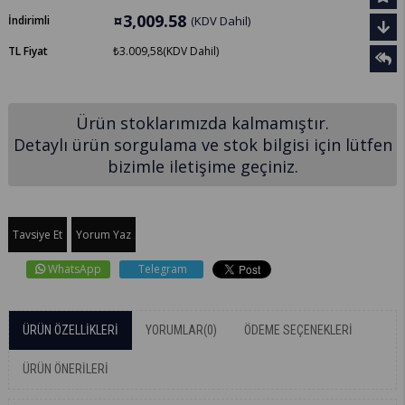
¤3,009.58
İndirimli
(KDV Dahil)
TL Fiyat
₺3.009,58
(KDV Dahil)
Ürün stoklarımızda kalmamıştır.
Detaylı ürün sorgulama ve stok bilgisi için lütfen
bizimle iletişime geçiniz.
Tavsiye Et
Yorum Yaz
WhatsApp
Telegram
ÜRÜN ÖZELLIKLERI
YORUMLAR
(0)
ÖDEME SEÇENEKLERI
ÜRÜN ÖNERILERI