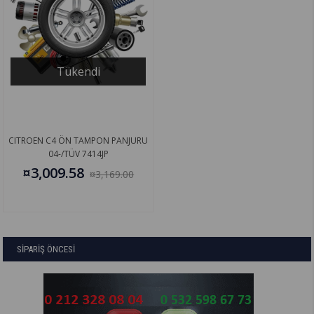
Tükendi
CITROEN C4 ÖN TAMPON PANJURU
04-/TÜV 7414JP
¤3,009.58
¤3,169.00
SİPARİŞ ÖNCESİ