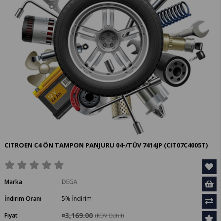
CITROEN C4 ÖN TAMPON PANJURU 04-/TÜV 7414JP
(CIT07C4005T)
Marka
DEGA
İndirim Oranı
5
%
İndirim
¤3,169.00
Fiyat
(KDV Dahil)