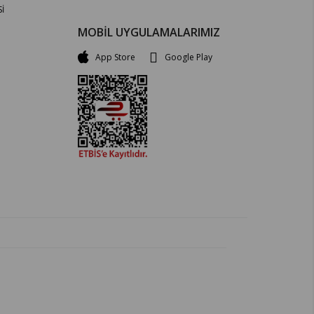
İ
MOBİL UYGULAMALARIMIZ
App Store
Google Play