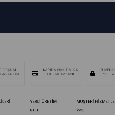
0 ORJİNAL
KAPIDA NAKİT & K.K
GÜVENLİ
GARANTİSİ
ÖDEME İMKANI
SSL G
İLERİ
YERLİ ÜRETİM
MÜŞTERİ HİZMETLE
MAPA
KVVK