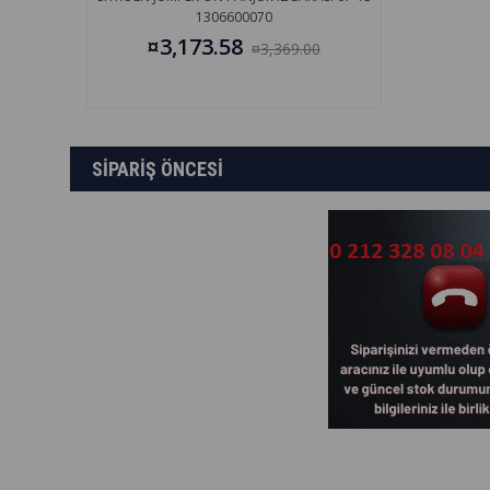
1306600070
¤3,173.58
¤3,369.00
SİPARİŞ ÖNCESİ