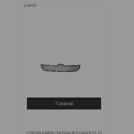
JUMPER
Tükendi
CITROEN JUMPER ÖN PANJUR IZGARASI 07-13