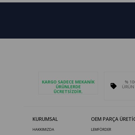
KARGO SADECE MEKANİK
% 10
ÜRÜNLERDE
ÜRÜN 
ÜCRETSİZDİR.
KURUMSAL
OEM PARÇA ÜRETİC
HAKKIMIZDA
LEMFÖRDER