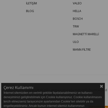
İLETİŞİM
VALEO
BLOG
HELLA
BOSCH
TRW
MAGNETTİ MARELLİ
ULO
MANN FİLTRE
Çerez Kullanımı
Copyright © 2021 otoparcaburada.com All Rights Reserved
İnternet sitemizden en verimli şekilde faydalanabilmeniz ve kullanıcı
deneyiminizi geliştirebilmek için Cookie kullanıyoruz. Cookie kullanılmasını
tercih etmezseniz tarayıcınızın ayarlarından Cookie’leri silebilir ya da
engelleyebilirsiniz. Ancak bunun internet sitemizi kullanımınızı