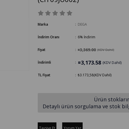
Marka
:
DEGA
İndirim Oranı
:
6
%
İndirim
¤3,369.00
Fiyat
:
(KDV Dahil)
¤3,173.58
İndirimli
:
(KDV Dahil)
TL Fiyat
:
₺3.173,58
(KDV Dahil)
Ürün stokları
Detaylı ürün sorgulama ve stok bilgi
Tavsiye Et
Yorum Yaz