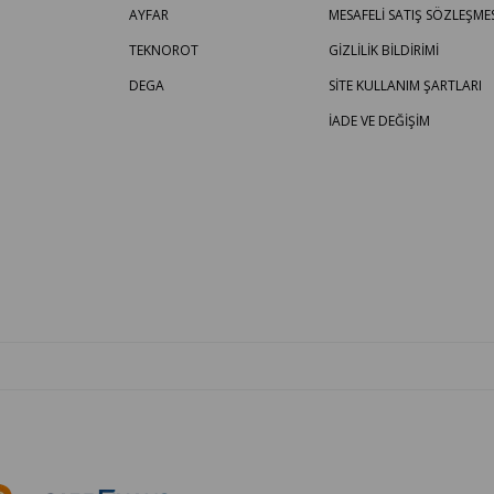
AYFAR
MESAFELİ SATIŞ SÖZLEŞMES
TEKNOROT
GİZLİLİK BİLDİRİMİ
DEGA
SİTE KULLANIM ŞARTLARI
İADE VE DEĞİŞİM
OTO PARÇA BURADA - HER MARKA ARACA YEDEK PARÇA