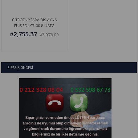
CITROEN XSARA DIŞ AYNA
EL.IS.SOL.97-00 8148TG
¤2,755.37
¤3,076.00
SİPARİŞ ÖNCESİ