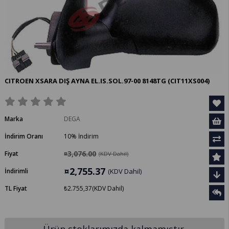
CITROEN XSARA DIŞ AYNA EL.IS.SOL.97-00 8148TG
(CIT11XS004)
Marka
DEGA
İndirim Oranı
10
%
İndirim
¤3,076.00
Fiyat
(KDV Dahil)
¤2,755.37
İndirimli
(KDV Dahil)
TL Fiyat
₺2.755,37
(KDV Dahil)
Ürün stoklarımızda kalmamıştır.