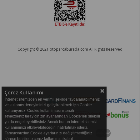
Copyright © 2021 otoparcaburada.com All Rights Reserved
OTO PARÇA BURADA - HER MARKA ARACA YEDEK PARÇA
Çerez Kullanımı
İnternet sitemizden en verimli şekilde faydalanabilmeniz
ve kullanıcı deneyiminizi geliştirebilmek için Cookie
kullanıyoruz. Cookie kullanılmasını tercih
etmezseniz tarayıcınızın ayarlarından Cookie’leri silebilir
ya da engelleyebilirsiniz. Ancak bunun internet sitemizi
kullanımınızı etkileyebileceğini hatırlatmak isteriz.
Tarayıcınızdan Cookie ayarlarınızı değiştirmediğiniz
sürece bu sitede çerez kullanımını kabul