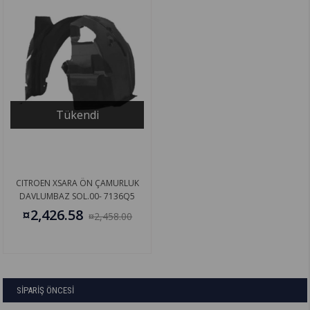
Tükendi
CITROEN XSARA ÖN ÇAMURLUK
DAVLUMBAZ SOL.00- 7136Q5
¤2,426.58
¤2,458.00
SİPARİŞ ÖNCESİ