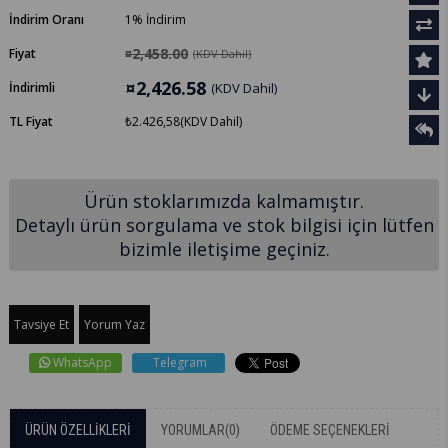
İndirim Oranı
1
%
İndirim
¤2,458.00
Fiyat
(KDV Dahil)
¤2,426.58
İndirimli
(KDV Dahil)
TL Fiyat
₺2.426,58
(KDV Dahil)
Ürün stoklarımızda kalmamıştır.
Detaylı ürün sorgulama ve stok bilgisi için lütfen
bizimle iletişime geçiniz.
Tavsiye Et
Yorum Yaz
WhatsApp
Telegram
ÜRÜN ÖZELLIKLERI
YORUMLAR
(0)
ÖDEME SEÇENEKLERI