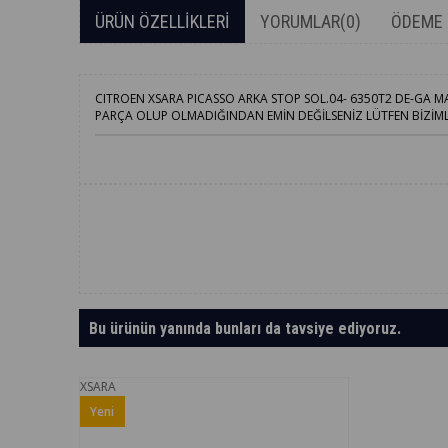
ÜRÜN ÖZELLIKLERI
YORUMLAR
(0)
ÖDEME 
CITROEN XSARA PICASSO ARKA STOP SOL.04- 6350T2 DE-GA
PARÇA OLUP OLMADIĞINDAN EMİN DEĞİLSENİZ LÜTFEN BİZİMLE 
Bu ürünün yanında bunları da tavsiye ediyoruz.
XSARA
Yeni
Ürün