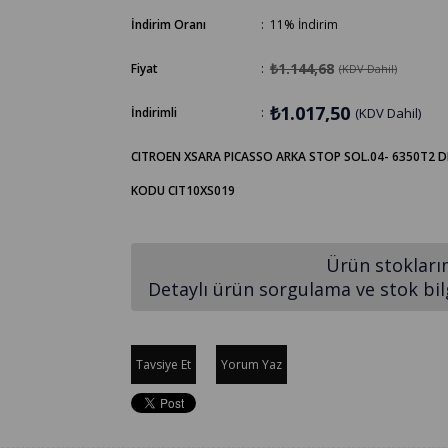
İndirim Oranı
:
11
%
İndirim
₺1.144,68
Fiyat
:
(KDV Dahil)
₺1.017,50
İndirimli
:
(KDV Dahil)
CITROEN XSARA PICASSO ARKA STOP SOL.04- 6350T2 
KODU CIT10XS019
Ürün stokları
Detaylı ürün sorgulama ve stok bilgi
Tavsiye Et
Yorum Yaz