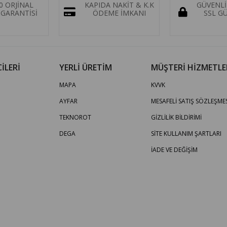
0 ORJİNAL
KAPIDA NAKİT & K.K
GÜVENLİ
GARANTİSİ
ÖDEME İMKANI
SSL G
İLERİ
YERLİ ÜRETİM
MÜŞTERİ HİZMETLE
MAPA
KVVK
AYFAR
MESAFELİ SATIŞ SÖZLEŞMES
TEKNOROT
GİZLİLİK BİLDİRİMİ
DEGA
SİTE KULLANIM ŞARTLARI
İADE VE DEĞİŞİM