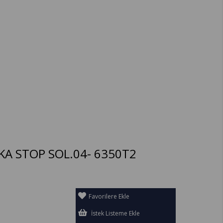
KA STOP SOL.04- 6350T2
Favorilere Ekle
İstek Listeme Ekle