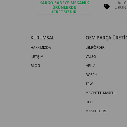
KARGO SADECE MEKANİK
% 10
ÜRÜNLERDE
ÜRÜN 
ÜCRETSİZDİR.
KURUMSAL
OEM PARÇA ÜRETİC
HAKKIMIZDA
LEMFÖRDER
İLETİŞİM
VALEO
BLOG
HELLA
BOSCH
TRW
MAGNETTİ MARELLİ
ULO
MANN FİLTRE