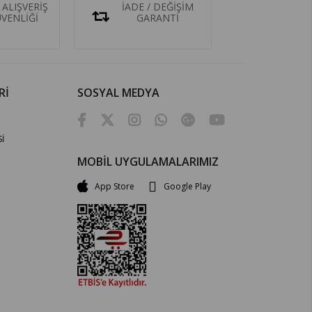
 ALIŞVERİŞ
İADE / DEĞİŞİM
ÜVENLİĞİ
GARANTİ
Rİ
SOSYAL MEDYA
İ
MOBİL UYGULAMALARIMIZ
App Store
Google Play