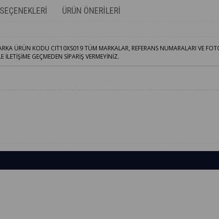
SEÇENEKLERI
ÜRÜN ÖNERILERI
 MARKA ÜRÜN KODU CIT10XS019 TÜM MARKALAR, REFERANS NUMARALARI VE FO
İLETİŞİME GEÇMEDEN SİPARİŞ VERMEYİNİZ.