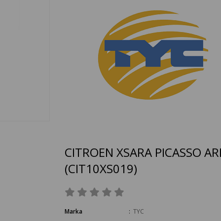
CITROEN XSARA PICASSO AR
(CIT10XS019)
Marka
:
TYC