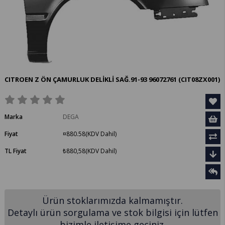
CITROEN Z ÖN ÇAMURLUK DELİKLİ SAĞ.91-93 96072761
(CIT08ZX001)
Marka
DEGA
Fiyat
¤880.58
(KDV Dahil)
TL Fiyat
₺880,58
(KDV Dahil)
Ürün stoklarımızda kalmamıştır.
Detaylı ürün sorgulama ve stok bilgisi için lütfen
bizimle iletişime geçiniz.