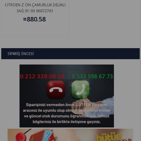
CITROEN Z ÖN ÇAMURLUK DELİKLİ
SAĞ.91-93 96072761
¤880.58
SİPARİŞ ÖNCESİ