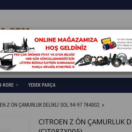
N-KORE
YEDEK PARÇA
EN Z ÖN ÇAMURLUK DELİKLİ SOL.94-97 7840G2
CITROEN Z ÖN ÇAMURLUK DE
(CIT08ZX005)