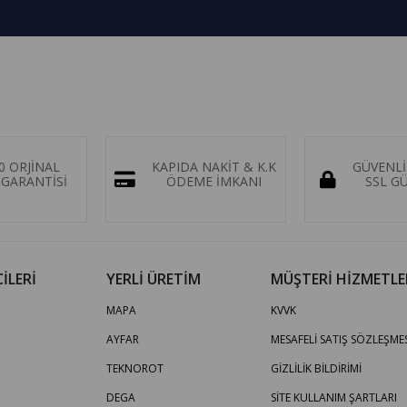
0 ORJİNAL
KAPIDA NAKİT & K.K
GÜVENLİ
GARANTİSİ
ÖDEME İMKANI
SSL G
İLERİ
YERLİ ÜRETİM
MÜŞTERİ HİZMETLE
MAPA
KVVK
AYFAR
MESAFELİ SATIŞ SÖZLEŞMES
TEKNOROT
GİZLİLİK BİLDİRİMİ
DEGA
SİTE KULLANIM ŞARTLARI