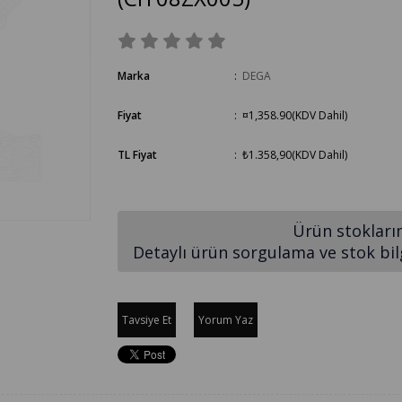
Marka
:
DEGA
Fiyat
:
¤1,358.90
(KDV Dahil)
TL Fiyat
:
₺1.358,90
(KDV Dahil)
Ürün stokları
Detaylı ürün sorgulama ve stok bilgi
Tavsiye Et
Yorum Yaz