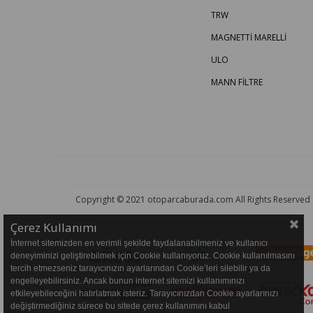
TRW
MAGNETTİ MARELLİ
ULO
MANN FİLTRE
Copyright © 2021 otoparcaburada.com All Rights Reserved
Çerez Kullanımı
İnternet sitemizden en verimli şekilde faydalanabilmeniz ve kullanıcı
deneyiminizi geliştirebilmek için Cookie kullanıyoruz. Cookie kullanılmasını
tercih etmezseniz tarayıcınızın ayarlarından Cookie’leri silebilir ya da
engelleyebilirsiniz. Ancak bunun internet sitemizi kullanımınızı
etkileyebileceğini hatırlatmak isteriz. Tarayıcınızdan Cookie ayarlarınızı
değiştirmediğiniz sürece bu sitede çerez kullanımını kabul