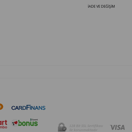
İADE VE DEĞİŞİM
OTO PARÇA BURADA - HER MARKA ARACA YEDEK PARÇA