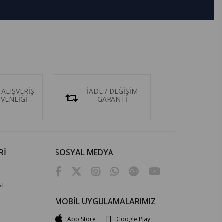
 ALIŞVERİŞ
İADE / DEĞİŞİM
ÜVENLİĞİ
GARANTİ
Rİ
SOSYAL MEDYA
İ
MOBİL UYGULAMALARIMIZ
App Store
Google Play