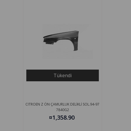
Tükendi
CITROEN Z ÖN ÇAMURLUK DELİKLİ SOL.94-97
7840G2
¤1,358.90