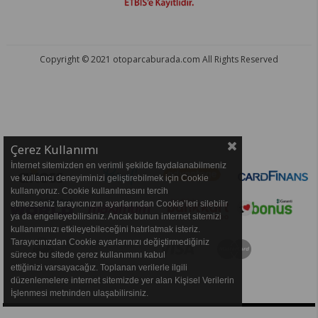
Copyright © 2021 otoparcaburada.com All Rights Reserved
OTO PARÇA BURADA - HER MARKA ARACA YEDEK PARÇA
Çerez Kullanımı
İnternet sitemizden en verimli şekilde faydalanabilmeniz
ve kullanıcı deneyiminizi geliştirebilmek için Cookie
kullanıyoruz. Cookie kullanılmasını tercih
etmezseniz tarayıcınızın ayarlarından Cookie’leri silebilir
ya da engelleyebilirsiniz. Ancak bunun internet sitemizi
kullanımınızı etkileyebileceğini hatırlatmak isteriz.
Tarayıcınızdan Cookie ayarlarınızı değiştirmediğiniz
sürece bu sitede çerez kullanımını kabul
ettiğinizi varsayacağız. Toplanan verilerle ilgili
düzenlemelere internet sitemizde yer alan Kişisel Verilerin
İşlenmesi metninden ulaşabilirsiniz.