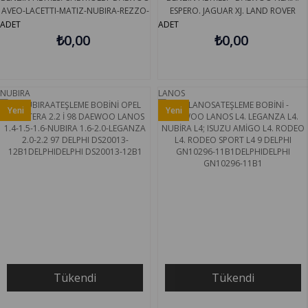
AVEO-LACETTI-MATIZ-NUBIRA-REZZO-
ESPERO. JAGUAR XJ. LAND ROVER
SPARK 05 BOSCH 0450905969
DİSCOVERY 89 DELPHI EFP232
ADET
ADET
₺0,00
₺0,00
NUBIRA
LANOS
Yeni
Yeni
Ürün
Ürün
Tükendi
Tükendi