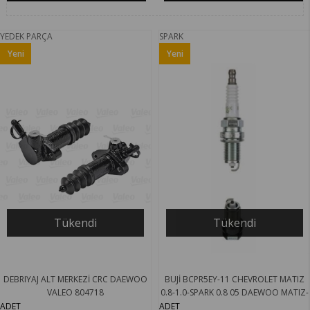
YEDEK PARÇA
SPARK
Yeni
Yeni
Ürün
Ürün
Tükendi
Tükendi
DEBRIYAJ ALT MERKEZİ CRC DAEWOO
BUJİ BCPR5EY-11 CHEVROLET MATIZ
VALEO 804718
0.8-1.0-SPARK 0.8 05 DAEWOO MATIZ-
TICO 0.8 98 1088 NGK 4120
ADET
ADET