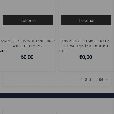
Tükendi
Tükendi
ANA MERKEZ - DAEWOO LANOS 04-97
ANA MERKEZ - CHEVROLET MATİZ -
04-05 DELPHI LM62120
DAEWOO MATİZ 08-98 DELPHI
LM62081
ADET
ADET
₺0,00
₺0,00
1
2
3
...
36
>