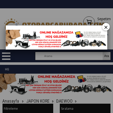
Sepetim
0
Ürün
×
HG
Anasayfa
JAPON KORE
DAEWOO
Filtreleme
Sıralama