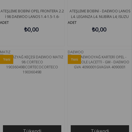
ATEŞLEME BOBİNİ OPEL FRONTERA 2.2
ATEŞLEME BOBİNİ - DAEWOO LANOS
İ 98 DAEWOO LANOS 1.4-1.5-1.6-
L4. LEGANZA L4. NUBİRA L4; ISUZU
NUBIRA 1.6-2.0-LEGANZA 2.0-2.2 97
AMİGO L4. RODEO L4. RODEO SPORT
ADET
ADET
DELPHI DS20013-12B1
₺0,00
L4 9 DELPHI GN10296-11B1
₺0,00
MATIZ
DAEWOO
Yeni
Yeni
Ürün
Ürün
Tükendi
Tükendi