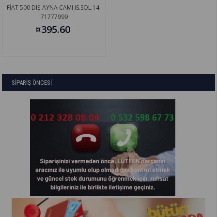
FİAT 500 DIŞ AYNA CAMI IS.SOL.14-
71777999
¤395.60
SİPARİŞ ÖNCESİ