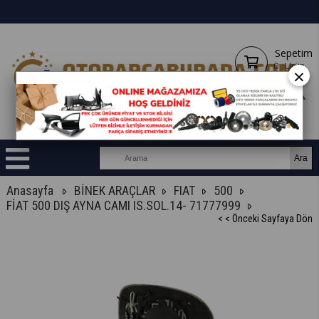
Sepetim
0
Ürün
×
Anasayfa
BİNEK ARAÇLAR
FIAT
500
FİAT 500 DIŞ AYNA CAMI IS.SOL.14- 71777999
< < Önceki Sayfaya Dön