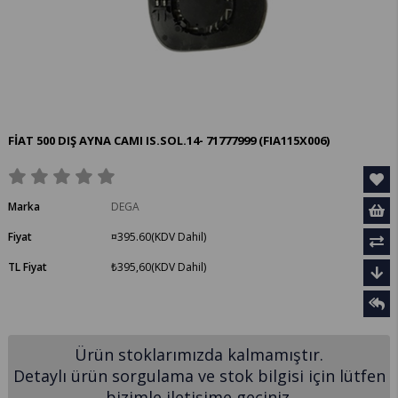
FİAT 500 DIŞ AYNA CAMI IS.SOL.14- 71777999
(FIA115X006)
Marka
DEGA
Fiyat
¤395.60
(KDV Dahil)
TL Fiyat
₺395,60
(KDV Dahil)
Ürün stoklarımızda kalmamıştır.
Detaylı ürün sorgulama ve stok bilgisi için lütfen
bizimle iletişime geçiniz.