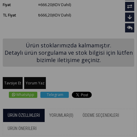
Fiyat
¤666.20
(KDV Dahil)
TL Fiyat
₺666,20
(KDV Dahil)
Ürün stoklarımızda kalmamıştır.
Detaylı ürün sorgulama ve stok bilgisi için lütfen
bizimle iletişime geçiniz.
Tavsiye Et
Yorum Yaz
WhatsApp
Telegram
ÜRÜN ÖZELLIKLERI
YORUMLAR
(0)
ÖDEME SEÇENEKLERI
ÜRÜN ÖNERILERI