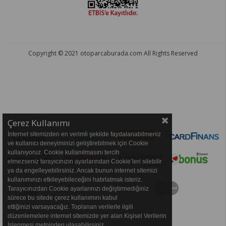
Copyright © 2021 otoparcaburada.com All Rights Reserved
OTO PARÇA BURADA - HER MARKA ARACA YEDEK PARÇA
Çerez Kullanımı
İnternet sitemizden en verimli şekilde faydalanabilmeniz
ve kullanıcı deneyiminizi geliştirebilmek için Cookie
kullanıyoruz. Cookie kullanılmasını tercih
etmezseniz tarayıcınızın ayarlarından Cookie’leri silebilir
ya da engelleyebilirsiniz. Ancak bunun internet sitemizi
kullanımınızı etkileyebileceğini hatırlatmak isteriz.
Tarayıcınızdan Cookie ayarlarınızı değiştirmediğiniz
sürece bu sitede çerez kullanımını kabul
ettiğinizi varsayacağız. Toplanan verilerle ilgili
düzenlemelere internet sitemizde yer alan Kişisel Verilerin
İşlenmesi metninden ulaşabilirsiniz.