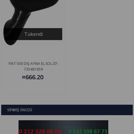
Tükendi
FİAT 500 DIŞ AYNA EL.SOL.07-
735481659
¤666.20
SİPARİŞ ÖNCESİ