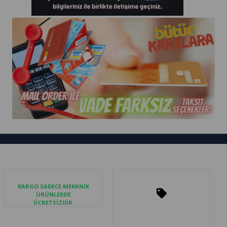
KARGO SADECE MEKANİK
ÜRÜNLERDE
ÜCRETSİZDİR.