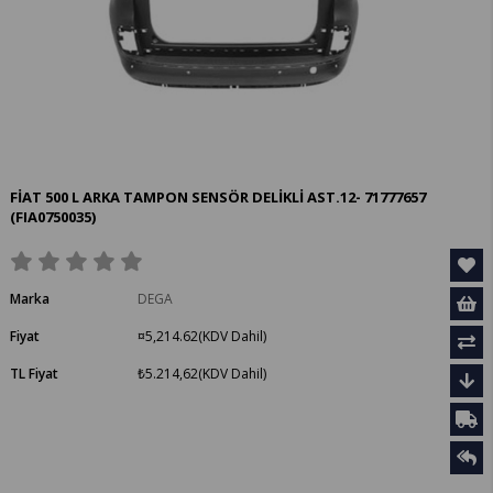
FİAT 500 L ARKA TAMPON SENSÖR DELİKLİ AST.12- 71777657
(FIA0750035)
Marka
DEGA
Fiyat
¤5,214.62
(KDV Dahil)
TL Fiyat
₺5.214,62
(KDV Dahil)