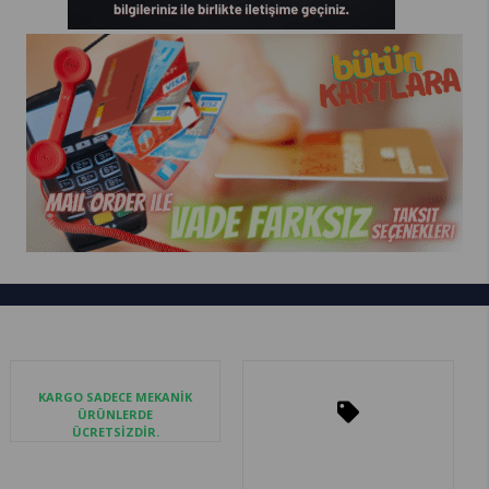
KARGO SADECE MEKANİK
ÜRÜNLERDE
ÜCRETSİZDİR.