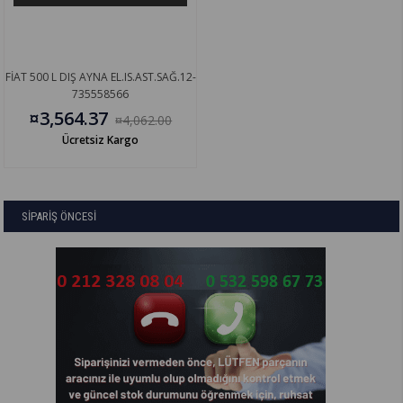
FİAT 500 L DIŞ AYNA EL.IS.AST.SAĞ.12-
735558566
¤3,564.37
¤4,062.00
Ücretsiz Kargo
SİPARİŞ ÖNCESİ