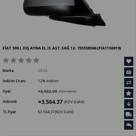
FİAT 500 L DIŞ AYNA EL.IS.AST.SAĞ.12- 735558566
(FIA1150019)
Marka
DEGA
İndirim Oranı
12
%
İndirim
¤4,062.00
Fiyat
(KDV Dahil)
¤3,564.37
İndirimli
(KDV Dahil)
TL Fiyat
₺3.564,37
(KDV Dahil)