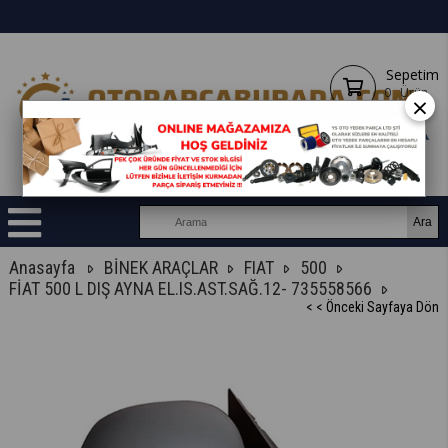
Sepetim
0
Ürün
×
Anasayfa
BİNEK ARAÇLAR
FIAT
500
FİAT 500 L DIŞ AYNA EL.IS.AST.SAĞ.12- 735558566
< < Önceki Sayfaya Dön