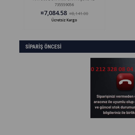
735559056
¤7,084.58
¤8,141.00
Ücretsiz Kargo
SİPARİŞ ÖNCESİ