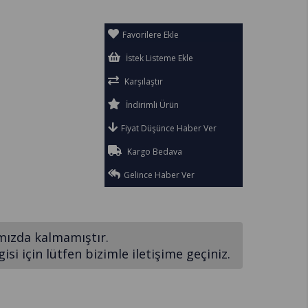
Favorilere Ekle
İstek Listeme Ekle
Karşılaştır
İndirimli Ürün
Fiyat Düşünce Haber Ver
Kargo Bedava
Gelince Haber Ver
mızda kalmamıştır.
si için lütfen bizimle iletişime geçiniz.