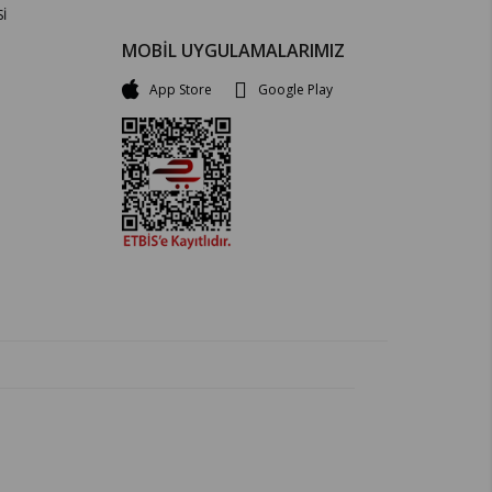
İ
MOBİL UYGULAMALARIMIZ
App Store
Google Play