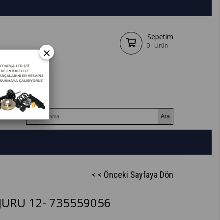
Sepetim
0
Ürün
×
< < Önceki Sayfaya Dön
JURU 12- 735559056