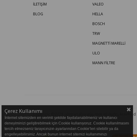
İLETİŞİM
VALEO
BLOG
HELLA
BOSCH
TRW
MAGNETTİ MARELLİ
ULO
MANN FİLTRE
Çerez Kullanımı
Copyright © 2021 otoparcaburada.com All Rights Reserved
İnternet sitemizden en verimli şekilde faydalanabilmeniz ve kullanıcı
deneyiminizi geliştirebilmek için Cookie kullanıyoruz. Cookie kullanılmasını
tercih etmezseniz tarayıcınızın ayarlarından Cookie’leri silebilir ya da
engelleyebilirsiniz. Ancak bunun internet sitemizi kullanımınızı