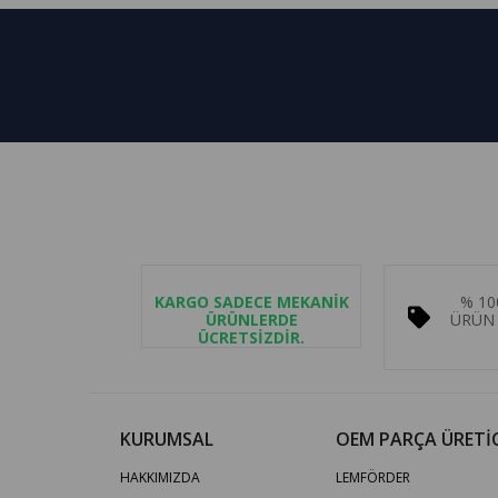
KARGO SADECE MEKANİK
% 10
ÜRÜNLERDE
ÜRÜN 
ÜCRETSİZDİR.
KURUMSAL
OEM PARÇA ÜRETİC
HAKKIMIZDA
LEMFÖRDER