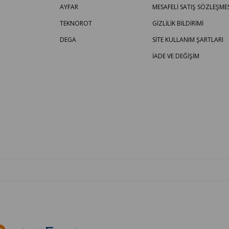
AYFAR
MESAFELİ SATIŞ SÖZLEŞMES
TEKNOROT
GİZLİLİK BİLDİRİMİ
DEGA
SİTE KULLANIM ŞARTLARI
İADE VE DEĞİŞİM
OTO PARÇA BURADA - HER MARKA ARACA YEDEK PARÇA