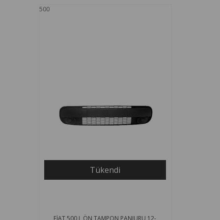
500
Tükendi
FİAT 500 L ÖN TAMPON PANJURU 12-