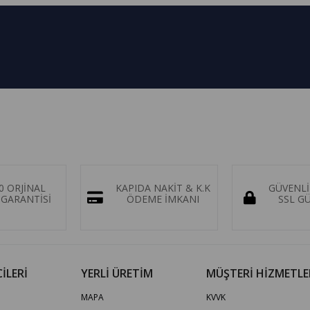
0 ORJİNAL
KAPIDA NAKİT & K.K
GÜVENLİ
GARANTİSİ
ÖDEME İMKANI
SSL G
İLERİ
YERLİ ÜRETİM
MÜŞTERİ HİZMETLE
MAPA
KVVK