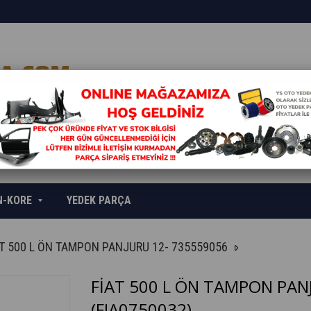
N-KORE
YEDEK PARÇA
AT 500 L ÖN TAMPON PANJURU 12- 735559056
FİAT 500 L ÖN TAMPON PAN
(FIA0750032)