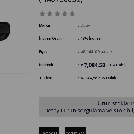
Marka
:
DEGA
İndirim Oranı
:
13
%
İndirim
¤8,141.00
Fiyat
:
(KDV Dahil)
¤7,084.58
İndirimli
:
(KDV Dahil)
TL Fiyat
:
₺7.084,58
(KDV Dahil)
Ürün stokları
Detaylı ürün sorgulama ve stok bilgi
Tavsiye Et
Yorum Yaz