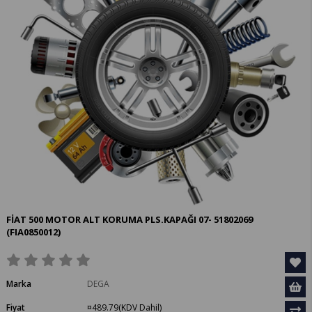
FİAT 500 MOTOR ALT KORUMA PLS.KAPAĞI 07- 51802069
(FIA0850012)
Marka
DEGA
Fiyat
¤489.79
(KDV Dahil)