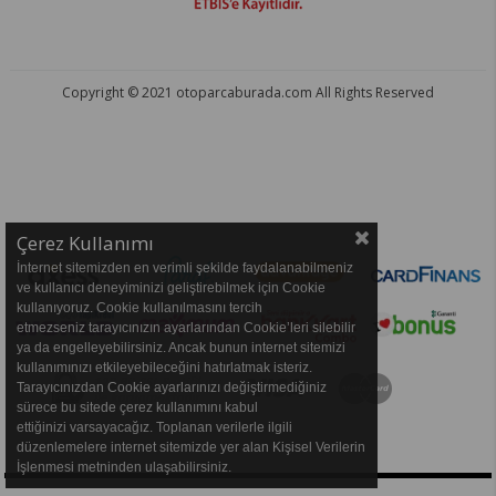
Copyright © 2021 otoparcaburada.com All Rights Reserved
OTO PARÇA BURADA - HER MARKA ARACA YEDEK PARÇA
Çerez Kullanımı
İnternet sitemizden en verimli şekilde faydalanabilmeniz
ve kullanıcı deneyiminizi geliştirebilmek için Cookie
kullanıyoruz. Cookie kullanılmasını tercih
etmezseniz tarayıcınızın ayarlarından Cookie’leri silebilir
ya da engelleyebilirsiniz. Ancak bunun internet sitemizi
kullanımınızı etkileyebileceğini hatırlatmak isteriz.
Tarayıcınızdan Cookie ayarlarınızı değiştirmediğiniz
sürece bu sitede çerez kullanımını kabul
ettiğinizi varsayacağız. Toplanan verilerle ilgili
düzenlemelere internet sitemizde yer alan Kişisel Verilerin
İşlenmesi metninden ulaşabilirsiniz.