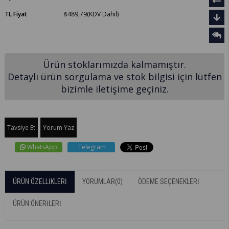
TL Fiyat
₺489,79
(KDV Dahil)
Ürün stoklarımızda kalmamıştır.
Detaylı ürün sorgulama ve stok bilgisi için lütfen
bizimle iletişime geçiniz.
Tavsiye Et
Yorum Yaz
WhatsApp
Telegram
ÜRÜN ÖZELLIKLERI
YORUMLAR
(0)
ÖDEME SEÇENEKLERI
ÜRÜN ÖNERILERI