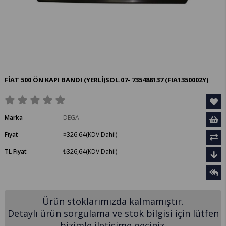
FİAT 500 ÖN KAPI BANDI (YERLİ)SOL.07- 735488137
(FIA1350002Y)
Marka
DEGA
Fiyat
¤326.64
(KDV Dahil)
TL Fiyat
₺326,64
(KDV Dahil)
Ürün stoklarımızda kalmamıştır.
Detaylı ürün sorgulama ve stok bilgisi için lütfen
bizimle iletişime geçiniz.