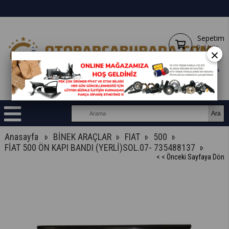
Sepetim
0
Ürün
×
Anasayfa
BİNEK ARAÇLAR
FIAT
500
FİAT 500 ÖN KAPI BANDI (YERLİ)SOL.07- 735488137
< < Önceki Sayfaya Dön