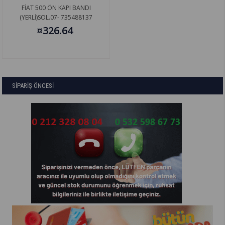
FİAT 500 ÖN KAPI BANDI
(YERLİ)SOL.07- 735488137
¤326.64
SİPARİŞ ÖNCESİ