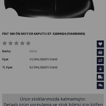
FİAT 500 ÖN MOTOR KAPUTU 07- 52009424
(FIA0850003)
Marka
DEGA
Fiyat
¤3,994.28
(KDV Dahil)
TL Fiyat
₺3.994,28
(KDV Dahil)
Ürün stoklarımızda kalmamıştır.
Detaylı ürün sorgulama ve stok bilgisi için lütfen