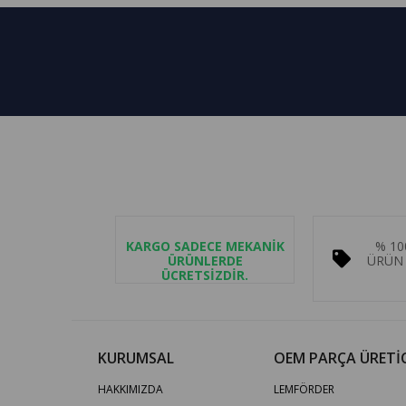
KARGO SADECE MEKANİK
% 10
ÜRÜNLERDE
ÜRÜN 
ÜCRETSİZDİR.
KURUMSAL
OEM PARÇA ÜRETİC
HAKKIMIZDA
LEMFÖRDER