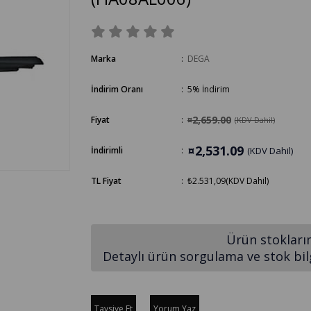
Marka
:
DEGA
İndirim Oranı
:
5
%
İndirim
¤2,659.00
Fiyat
:
(KDV Dahil)
¤2,531.09
İndirimli
:
(KDV Dahil)
TL Fiyat
:
₺2.531,09
(KDV Dahil)
Ürün stokları
Detaylı ürün sorgulama ve stok bilgi
Tavsiye Et
Yorum Yaz