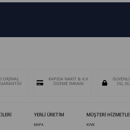
0 ORJİNAL
KAPIDA NAKİT & K.K
GÜVENLİ
GARANTİSİ
ÖDEME İMKANI
SSL G
İLERİ
YERLİ ÜRETİM
MÜŞTERİ HİZMETLE
MAPA
KVVK