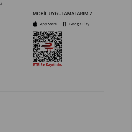
İ
MOBİL UYGULAMALARIMIZ
App Store
Google Play