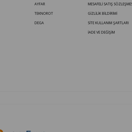
AYFAR
MESAFELİ SATIŞ SÖZLEŞMES
TEKNOROT
GİZLİLİK BİLDİRİMİ
DEGA
SİTE KULLANIM ŞARTLARI
İADE VE DEĞİŞİM
OTO PARÇA BURADA - HER MARKA ARACA YEDEK PARÇA