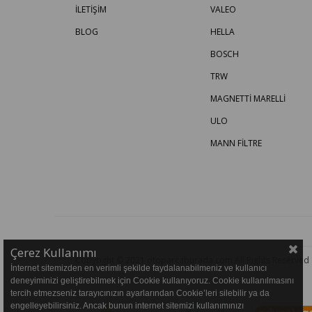
İLETİŞİM
VALEO
BLOG
HELLA
BOSCH
TRW
MAGNETTİ MARELLİ
ULO
MANN FİLTRE
Çerez Kullanımı
Copyright © 2021 otoparcaburada.com All Rights Reserved
İnternet sitemizden en verimli şekilde faydalanabilmeniz ve kullanıcı
deneyiminizi geliştirebilmek için Cookie kullanıyoruz. Cookie kullanılmasını
tercih etmezseniz tarayıcınızın ayarlarından Cookie’leri silebilir ya da
engelleyebilirsiniz. Ancak bunun internet sitemizi kullanımınızı