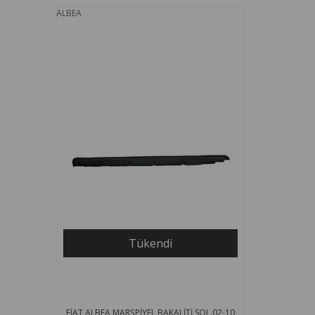
ALBEA
Tükendi
FİAT ALBEA MARŞPİYEL BAKALİTİ SOL.02-10