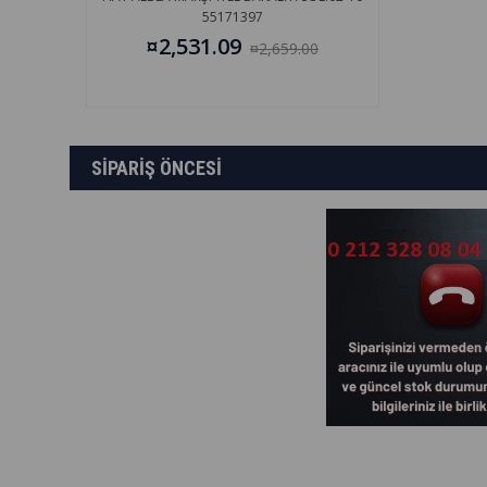
55171397
¤2,531.09
¤2,659.00
SİPARİŞ ÖNCESİ