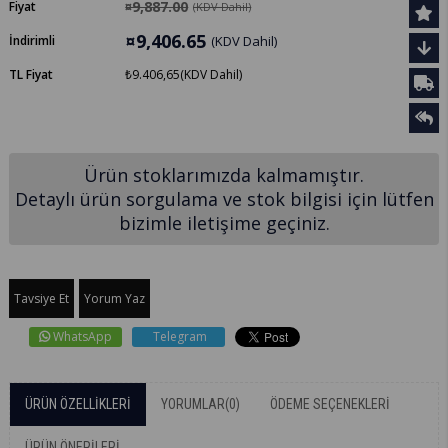
¤9,887.00
Fiyat
(KDV Dahil)
¤9,406.65
İndirimli
(KDV Dahil)
TL Fiyat
₺9.406,65
(KDV Dahil)
Ürün stoklarımızda kalmamıştır.
Detaylı ürün sorgulama ve stok bilgisi için lütfen
bizimle iletişime geçiniz.
Tavsiye Et
Yorum Yaz
WhatsApp
Telegram
ÜRÜN ÖZELLIKLERI
YORUMLAR
(0)
ÖDEME SEÇENEKLERI
ÜRÜN ÖNERILERI