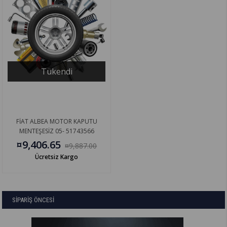
Tükendi
FİAT ALBEA MOTOR KAPUTU
MENTEŞESİZ 05- 51743566
¤9,406.65
¤9,887.00
Ücretsiz Kargo
SİPARİŞ ÖNCESİ