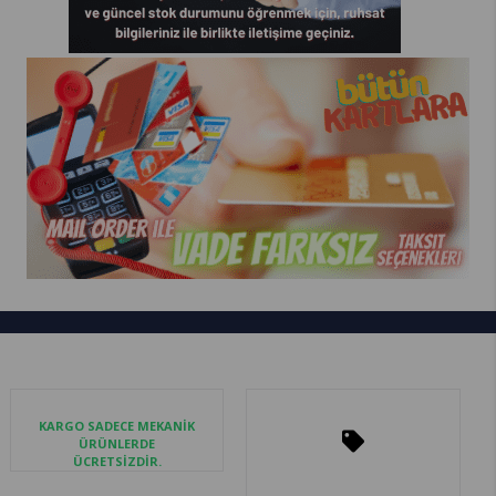
KARGO SADECE MEKANİK
ÜRÜNLERDE
ÜCRETSİZDİR.