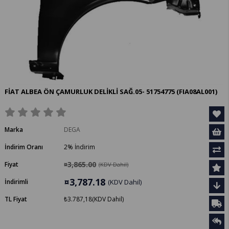
FİAT ALBEA ÖN ÇAMURLUK DELİKLİ SAĞ.05- 51754775
(FIA08AL001)
Marka
DEGA
İndirim Oranı
2
%
İndirim
¤3,865.00
Fiyat
(KDV Dahil)
¤3,787.18
İndirimli
(KDV Dahil)
TL Fiyat
₺3.787,18
(KDV Dahil)