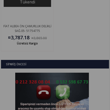
Tükendi
FİAT ALBEA ÖN ÇAMURLUK DELİKLİ
SAĞ.05- 51754775
¤3,787.18
¤3,865.00
Ücretsiz Kargo
SİPARİŞ ÖNCESİ