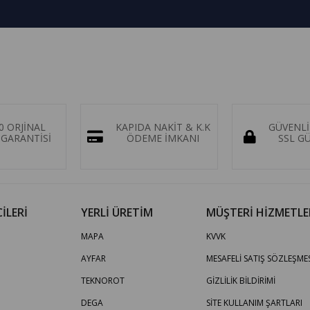
0 ORJİNAL
KAPIDA NAKİT & K.K
GÜVENLİ
GARANTİSİ
ÖDEME İMKANI
SSL G
İLERİ
YERLİ ÜRETİM
MÜŞTERİ HİZMETLE
MAPA
KVVK
AYFAR
MESAFELİ SATIŞ SÖZLEŞMES
TEKNOROT
GİZLİLİK BİLDİRİMİ
DEGA
SİTE KULLANIM ŞARTLARI