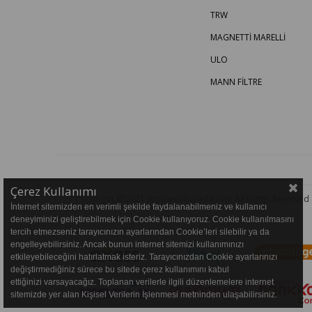
TRW
MAGNETTİ MARELLİ
ULO
MANN FİLTRE
Çerez Kullanımı
Copyright © 2021 otoparcaburada.com All Rights Reserved
İnternet sitemizden en verimli şekilde faydalanabilmeniz ve kullanıcı
deneyiminizi geliştirebilmek için Cookie kullanıyoruz. Cookie kullanılmasını
tercih etmezseniz tarayıcınızın ayarlarından Cookie’leri silebilir ya da
engelleyebilirsiniz. Ancak bunun internet sitemizi kullanımınızı
etkileyebileceğini hatırlatmak isteriz. Tarayıcınızdan Cookie ayarlarınızı
değiştirmediğiniz sürece bu sitede çerez kullanımını kabul
ettiğinizi varsayacağız. Toplanan verilerle ilgili düzenlemelere internet
sitemizde yer alan Kişisel Verilerin İşlenmesi metninden ulaşabilirsiniz.