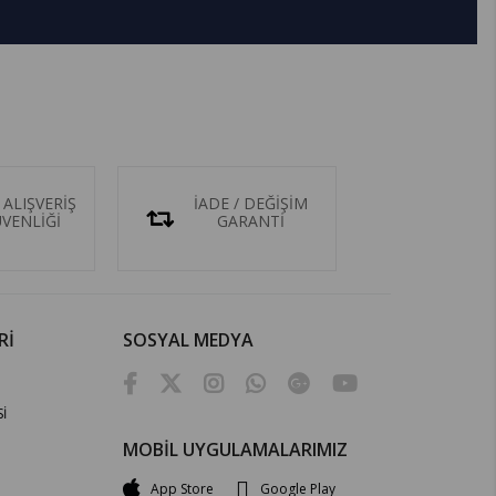
 ALIŞVERİŞ
İADE / DEĞİŞİM
ÜVENLİĞİ
GARANTİ
Rİ
SOSYAL MEDYA
İ
MOBİL UYGULAMALARIMIZ
App Store
Google Play