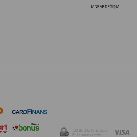
İADE VE DEĞİŞİM
OTO PARÇA BURADA - HER MARKA ARACA YEDEK PARÇA