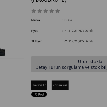
Marka
:
DEGA
Fiyat
:
¤1,112.21
(KDV Dahil)
TL Fiyat
:
₺1.112,21
(KDV Dahil)
Ürün stokları
Detaylı ürün sorgulama ve stok bilgi
Tavsiye Et
Yorum Yaz