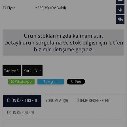
TL Fiyat
₺330,39
(KDV Dahil)
Ürün stoklarımızda kalmamıştır.
Detaylı ürün sorgulama ve stok bilgisi için lütfen
bizimle iletişime geçiniz.
Tavsiye Et
Yorum Yaz
WhatsApp
Telegram
ÜRÜN ÖZELLIKLERI
YORUMLAR
(0)
ÖDEME SEÇENEKLERI
ÜRÜN ÖNERILERI