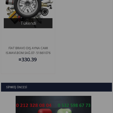
Tükendi
FİAT BRAVO DIŞ AYNA CAMI
IS.MAVİ.BOM.SAĞ.07- 51861076
¤330.39
SİPARİŞ ÖNCESİ