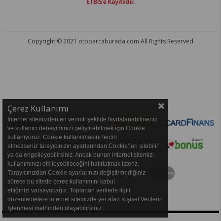
Copyright © 2021 otoparcaburada.com All Rights Reserved
OTO PARÇA BURADA - HER MARKA ARACA YEDEK PARÇA
Çerez Kullanımı
İnternet sitemizden en verimli şekilde faydalanabilmeniz
ve kullanıcı deneyiminizi geliştirebilmek için Cookie
kullanıyoruz. Cookie kullanılmasını tercih
etmezseniz tarayıcınızın ayarlarından Cookie’leri silebilir
ya da engelleyebilirsiniz. Ancak bunun internet sitemizi
kullanımınızı etkileyebileceğini hatırlatmak isteriz.
Tarayıcınızdan Cookie ayarlarınızı değiştirmediğiniz
sürece bu sitede çerez kullanımını kabul
ettiğinizi varsayacağız. Toplanan verilerle ilgili
düzenlemelere internet sitemizde yer alan Kişisel Verilerin
İşlenmesi metninden ulaşabilirsiniz.