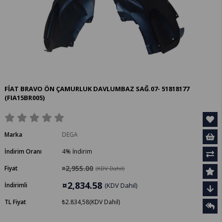
FİAT BRAVO ÖN ÇAMURLUK DAVLUMBAZ SAĞ.07- 51818177
(FIA15BR005)
Marka
DEGA
İndirim Oranı
4
%
İndirim
¤2,955.00
Fiyat
(KDV Dahil)
¤2,834.58
İndirimli
(KDV Dahil)
TL Fiyat
₺2.834,58
(KDV Dahil)