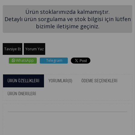
Ürün stoklarımızda kalmamıştır.
Detaylı ürün sorgulama ve stok bilgisi için lütfen
bizimle iletişime geçiniz.
Tavsiye Et
Yorum Yaz
WhatsApp
Telegram
ÜRÜN ÖZELLIKLERI
YORUMLAR
(0)
ÖDEME SEÇENEKLERI
ÜRÜN ÖNERILERI