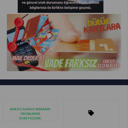
KARGO SADECE MEKANİK
ÜRÜNLERDE
ÜCRETSİZDİR.