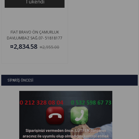
Tükendi
FİAT BRAVO ÖN ÇAMURLUK
DAVLUMBAZ SAĞ.07- 51818177
¤2,834.58
¤2,955.00
SİPARİŞ ÖNCESİ