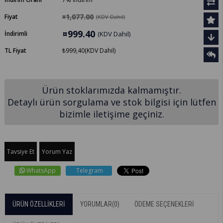
¤1,077.00
Fiyat
(KDV Dahil)
¤999.40
İndirimli
(KDV Dahil)
TL Fiyat
₺999,40
(KDV Dahil)
Ürün stoklarımızda kalmamıştır.
Detaylı ürün sorgulama ve stok bilgisi için lütfen
bizimle iletişime geçiniz.
Tavsiye Et
Yorum Yaz
WhatsApp
Telegram
ÜRÜN ÖZELLIKLERI
YORUMLAR
(0)
ÖDEME SEÇENEKLERI