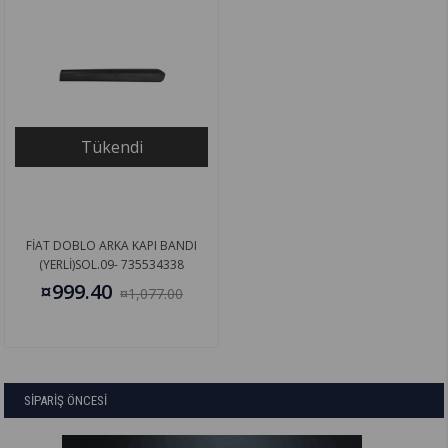
Tükendi
FİAT DOBLO ARKA KAPI BANDI
(YERLİ)SOL.09- 735534338
¤999.40
¤1,077.00
SİPARİŞ ÖNCESİ