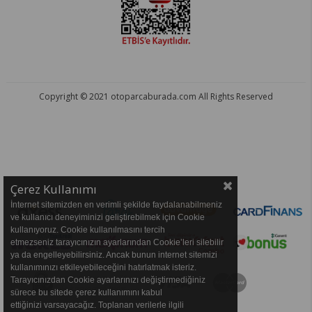
Copyright © 2021 otoparcaburada.com All Rights Reserved
OTO PARÇA BURADA - HER MARKA ARACA YEDEK PARÇA
Çerez Kullanımı
İnternet sitemizden en verimli şekilde faydalanabilmeniz
ve kullanıcı deneyiminizi geliştirebilmek için Cookie
kullanıyoruz. Cookie kullanılmasını tercih
etmezseniz tarayıcınızın ayarlarından Cookie’leri silebilir
ya da engelleyebilirsiniz. Ancak bunun internet sitemizi
kullanımınızı etkileyebileceğini hatırlatmak isteriz.
Tarayıcınızdan Cookie ayarlarınızı değiştirmediğiniz
sürece bu sitede çerez kullanımını kabul
ettiğinizi varsayacağız. Toplanan verilerle ilgili