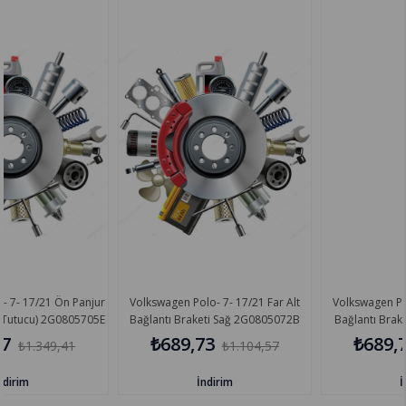
Ön Panjur
Volkswagen Polo- 7- 17/21 Far Alt
Volkswagen Polo- 7- 17/21 
0805705E
Bağlantı Braketi Sağ 2G0805072B
Bağlantı Braketi Sol 2G0
₺689,73
₺689,73
,41
₺1.104,57
₺1.104
İndirim
İndirim