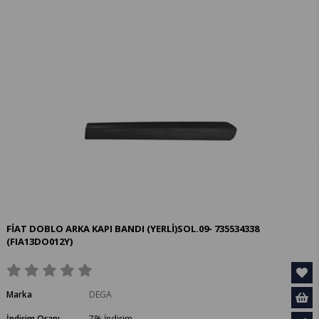
%38
%38
FİAT DOBLO ARKA KAPI BANDI (YERLİ)SOL.09- 735534338
(FIA13DO012Y)
Marka
DEGA
İndirim Oranı
7
%
İndirim