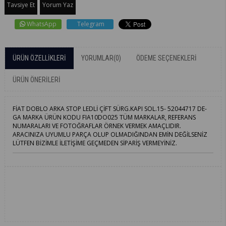
Tavsiye Et
Yorum Yaz
WhatsApp
Telegram
ÜRÜN ÖZELLIKLERI
YORUMLAR
(0)
ÖDEME SEÇENEKLERI
ÜRÜN ÖNERILERI
FİAT DOBLO ARKA STOP LEDLİ ÇİFT SÜRG.KAPI SOL.15- 52044717 DE-
GA MARKA ÜRÜN KODU FIA10DO025 TÜM MARKALAR, REFERANS
NUMARALARI VE FOTOĞRAFLAR ÖRNEK VERMEK AMAÇLIDIR.
ARACINIZA UYUMLU PARÇA OLUP OLMADIĞINDAN EMİN DEĞİLSENİZ
LÜTFEN BİZİMLE İLETİŞİME GEÇMEDEN SİPARİŞ VERMEYİNİZ.