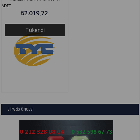
ADET
₺2.019,72
Tükendi
SİPARİŞ ÖNCESİ