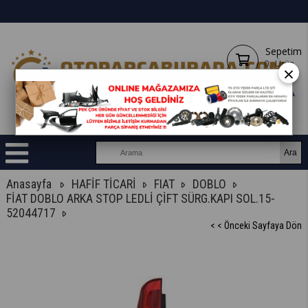
Sepetim
0
Ürün
×
Anasayfa
HAFİF TİCARİ
FIAT
DOBLO
FİAT DOBLO ARKA STOP LEDLİ ÇİFT SÜRG.KAPI SOL.15-
52044717
< < Önceki Sayfaya Dön