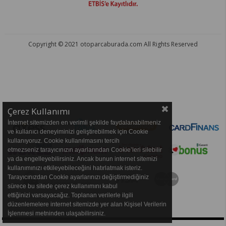
Copyright © 2021 otoparcaburada.com All Rights Reserved
OTO PARÇA BURADA - HER MARKA ARACA YEDEK PARÇA
Çerez Kullanımı
İnternet sitemizden en verimli şekilde faydalanabilmeniz
ve kullanıcı deneyiminizi geliştirebilmek için Cookie
kullanıyoruz. Cookie kullanılmasını tercih
etmezseniz tarayıcınızın ayarlarından Cookie’leri silebilir
ya da engelleyebilirsiniz. Ancak bunun internet sitemizi
kullanımınızı etkileyebileceğini hatırlatmak isteriz.
Tarayıcınızdan Cookie ayarlarınızı değiştirmediğiniz
sürece bu sitede çerez kullanımını kabul
ettiğinizi varsayacağız. Toplanan verilerle ilgili
düzenlemelere internet sitemizde yer alan Kişisel Verilerin
İşlenmesi metninden ulaşabilirsiniz.