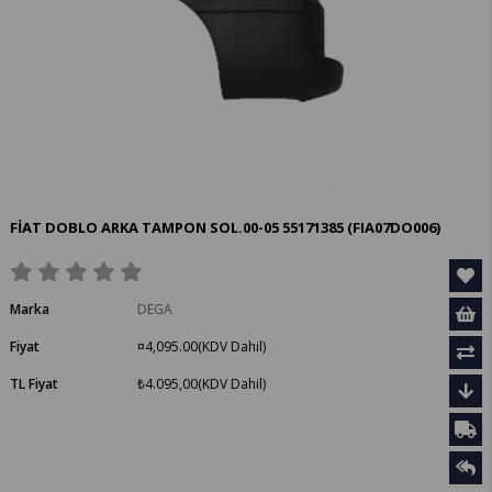
FİAT DOBLO ARKA TAMPON SOL.00-05 55171385
(FIA07DO006)
Marka
DEGA
Fiyat
¤4,095.00
(KDV Dahil)
TL Fiyat
₺4.095,00
(KDV Dahil)