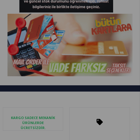
KARGO SADECE MEKANİK
ÜRÜNLERDE
ÜCRETSİZDİR.