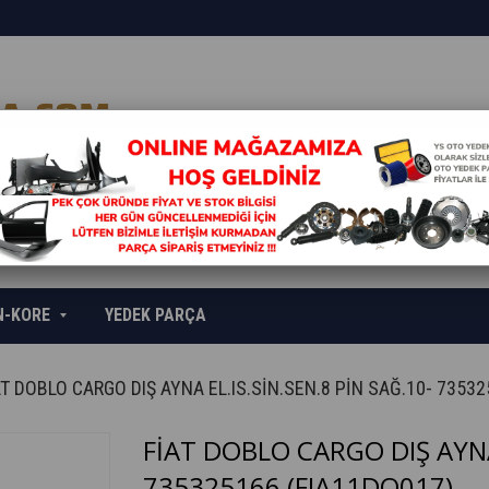
N-KORE
YEDEK PARÇA
AT DOBLO CARGO DIŞ AYNA EL.IS.SİN.SEN.8 PİN SAĞ.10- 7353
FİAT DOBLO CARGO DIŞ AYNA 
735325166
(FIA11DO017)