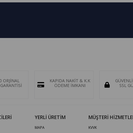
0 ORJİNAL
KAPIDA NAKİT & K.K
GÜVENLİ
GARANTİSİ
ÖDEME İMKANI
SSL G
İLERİ
YERLİ ÜRETİM
MÜŞTERİ HİZMETLE
MAPA
KVVK