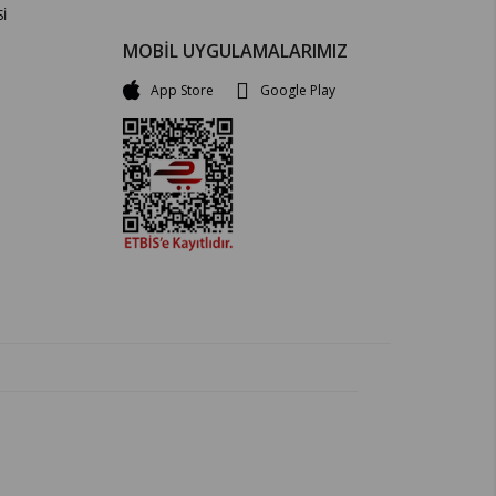
İ
MOBİL UYGULAMALARIMIZ
App Store
Google Play