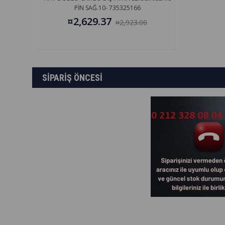
PİN SAĞ.10- 735325166
¤2,629.37
¤2,923.00
SİPARİŞ ÖNCESİ