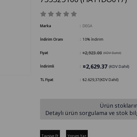
Marka
:
DEGA
İndirim Oranı
:
10
%
İndirim
¤2,923.00
Fiyat
:
(KDV Dahil)
¤2,629.37
İndirimli
:
(KDV Dahil)
TL Fiyat
:
₺2.629,37
(KDV Dahil)
Ürün stokları
Detaylı ürün sorgulama ve stok bilgi
Tavsiye Et
Yorum Yaz