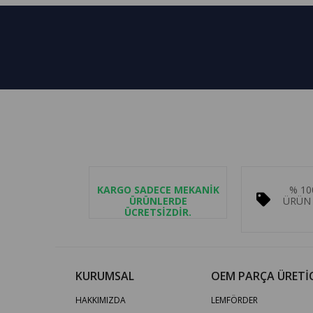
KARGO SADECE MEKANİK
% 10
ÜRÜNLERDE
ÜRÜN 
ÜCRETSİZDİR.
KURUMSAL
OEM PARÇA ÜRETİC
HAKKIMIZDA
LEMFÖRDER