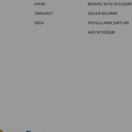
AYFAR
MESAFELİ SATIŞ SÖZLEŞMES
TEKNOROT
GİZLİLİK BİLDİRİMİ
DEGA
SİTE KULLANIM ŞARTLARI
İADE VE DEĞİŞİM
OTO PARÇA BURADA - HER MARKA ARACA YEDEK PARÇA