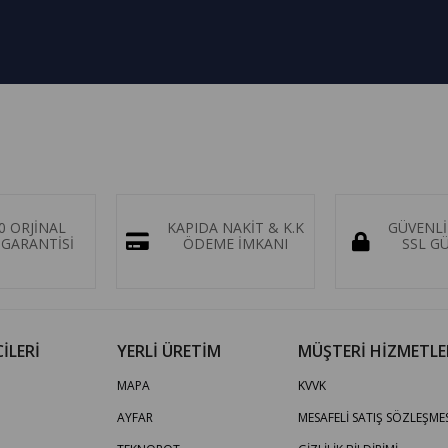
0 ORJİNAL
KAPIDA NAKİT & K.K
GÜVENLİ
GARANTİSİ
ÖDEME İMKANI
SSL G
İLERİ
YERLİ ÜRETİM
MÜŞTERİ HİZMETLE
MAPA
KVVK
AYFAR
MESAFELİ SATIŞ SÖZLEŞMES