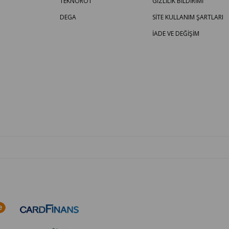
TEKNOROT
GİZLİLİK BİLDİRİMİ
DEGA
SİTE KULLANIM ŞARTLARI
İADE VE DEĞİŞİM
OTO PARÇA BURADA - HER MARKA ARACA YEDEK PARÇA