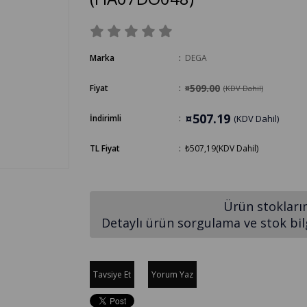
Marka
:
DEGA
¤509.00
Fiyat
:
(KDV Dahil)
¤507.19
İndirimli
:
(KDV Dahil)
TL Fiyat
:
₺507,19
(KDV Dahil)
Ürün stokları
Detaylı ürün sorgulama ve stok bilgi
Tavsiye Et
Yorum Yaz