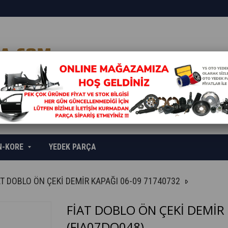
N-KORE
YEDEK PARÇA
AT DOBLO ÖN ÇEKİ DEMİR KAPAĞI 06-09 71740732
FİAT DOBLO ÖN ÇEKİ DEMİR
(FIA07DO048)