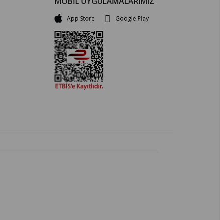
MOBİL UYGULAMALARIMIZ
App Store
Google Play