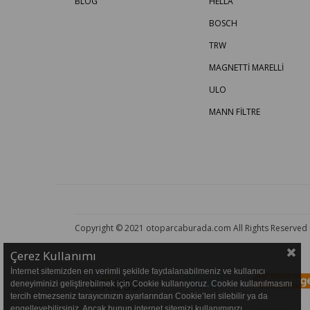
BLOG
HELLA
BOSCH
TRW
MAGNETTİ MARELLİ
ULO
MANN FİLTRE
Copyright © 2021 otoparcaburada.com All Rights Reserved
Çerez Kullanımı
İnternet sitemizden en verimli şekilde faydalanabilmeniz ve kullanıcı
deneyiminizi geliştirebilmek için Cookie kullanıyoruz. Cookie kullanılmasını
tercih etmezseniz tarayıcınızın ayarlarından Cookie’leri silebilir ya da
engelleyebilirsiniz. Ancak bunun internet sitemizi kullanımınızı