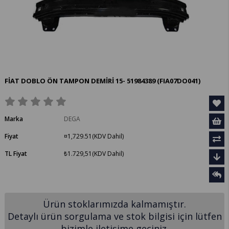
FİAT DOBLO ÖN TAMPON DEMİRİ 15- 51984389
(FIA07DO041)
Marka
DEGA
Fiyat
¤1,729.51
(KDV Dahil)
TL Fiyat
₺1.729,51
(KDV Dahil)
Ürün stoklarımızda kalmamıştır.
Detaylı ürün sorgulama ve stok bilgisi için lütfen
bizimle iletişime geçiniz.