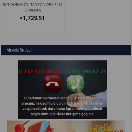
FİAT DOBLO ÖN TAMPON DEMİRİ 15-
51984389
¤1,729.51
SİPARİŞ ÖNCESİ