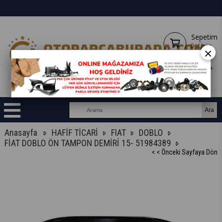
Sepetim
0
Ürün
×
Anasayfa
HAFİF TİCARİ
FIAT
DOBLO
FİAT DOBLO ÖN TAMPON DEMİRİ 15- 51984389
< < Önceki Sayfaya Dön