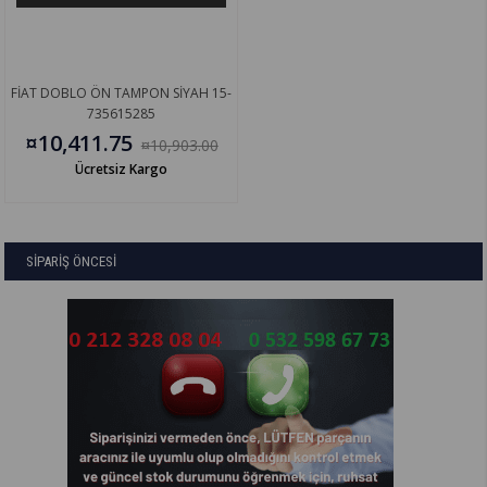
FİAT DOBLO ÖN TAMPON SİYAH 15-
735615285
¤10,411.75
¤10,903.00
Ücretsiz Kargo
SİPARİŞ ÖNCESİ