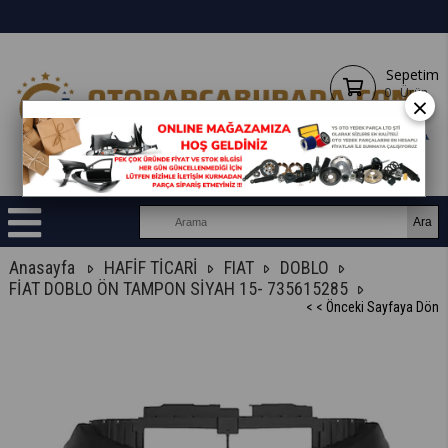
Sepetim
0
Ürün
×
Anasayfa
HAFİF TİCARİ
FIAT
DOBLO
FİAT DOBLO ÖN TAMPON SİYAH 15- 735615285
< < Önceki Sayfaya Dön