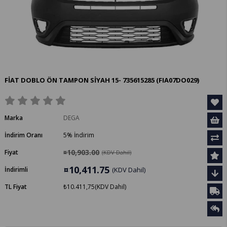
FİAT DOBLO ÖN TAMPON SİYAH 15- 735615285
(FIA07DO029)
Marka
DEGA
İndirim Oranı
5
%
İndirim
¤10,903.00
Fiyat
(KDV Dahil)
¤10,411.75
İndirimli
(KDV Dahil)
TL Fiyat
₺10.411,75
(KDV Dahil)