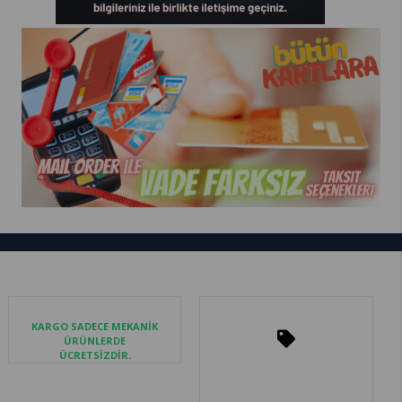
KARGO SADECE MEKANİK
ÜRÜNLERDE
ÜCRETSİZDİR.