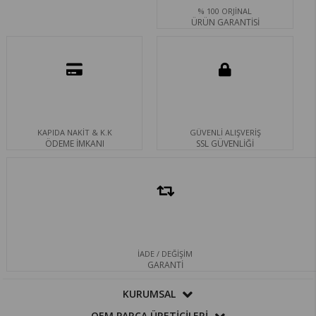
% 100 ORJİNAL
ÜRÜN GARANTİSİ
KAPIDA NAKİT & K.K
GÜVENLİ ALIŞVERİŞ
ÖDEME İMKANI
SSL GÜVENLİĞİ
İADE / DEĞİŞİM
GARANTİ
KURUMSAL
OEM PARÇA ÜRETİCİLERİ