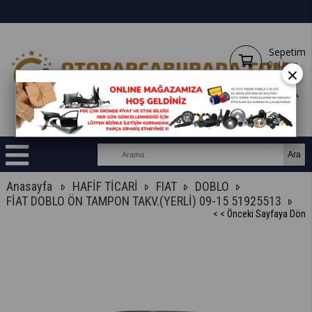
Sepetim
0
Ürün
×
Anasayfa
HAFİF TİCARİ
FIAT
DOBLO
FİAT DOBLO ÖN TAMPON TAKV.(YERLİ) 09-15 51925513
< < Önceki Sayfaya Dön