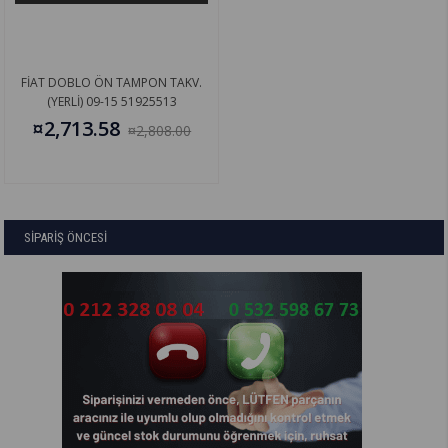
FİAT DOBLO ÖN TAMPON TAKV.
(YERLİ) 09-15 51925513
¤2,713.58
¤2,808.00
SİPARİŞ ÖNCESİ