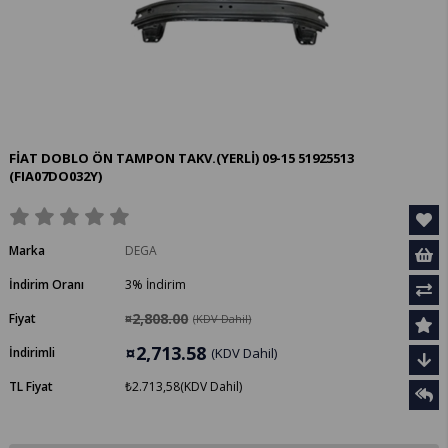
FİAT DOBLO ÖN TAMPON TAKV.(YERLİ) 09-15 51925513
(FIA07DO032Y)
Marka
DEGA
İndirim Oranı
3
%
İndirim
¤2,808.00
Fiyat
(KDV Dahil)
¤2,713.58
İndirimli
(KDV Dahil)
TL Fiyat
₺2.713,58
(KDV Dahil)