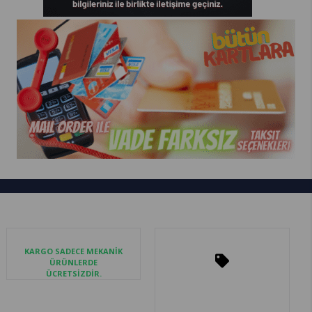
KARGO SADECE MEKANİK
ÜRÜNLERDE
ÜCRETSİZDİR.