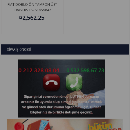
FİAT DOBLO ÖN TAMPON ÜST
TRAVERS 15- 51959842
¤2,562.25
SİPARİŞ ÖNCESİ