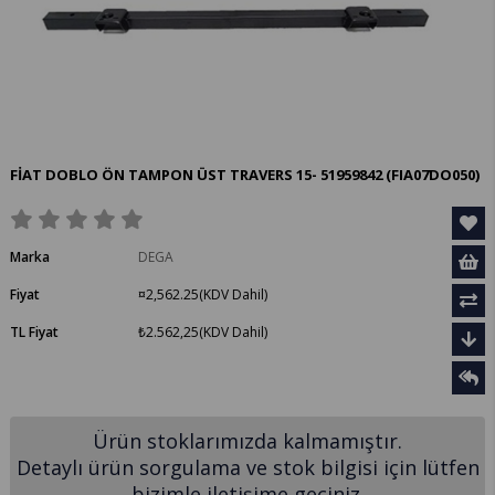
FİAT DOBLO ÖN TAMPON ÜST TRAVERS 15- 51959842
(FIA07DO050)
Marka
DEGA
Fiyat
¤2,562.25
(KDV Dahil)
TL Fiyat
₺2.562,25
(KDV Dahil)
Ürün stoklarımızda kalmamıştır.
Detaylı ürün sorgulama ve stok bilgisi için lütfen
bizimle iletişime geçiniz.