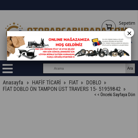
Sepetim
0
Ürün
×
Anasayfa
HAFİF TİCARİ
FIAT
DOBLO
FİAT DOBLO ÖN TAMPON ÜST TRAVERS 15- 51959842
< < Önceki Sayfaya Dön