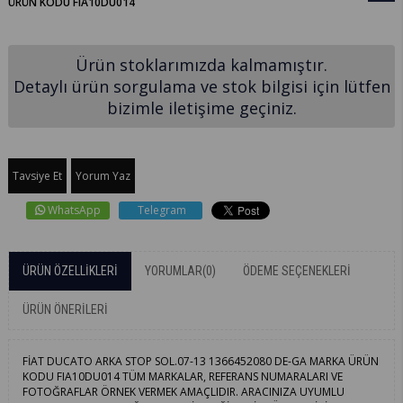
ÜRÜN KODU FIA10DU014
Ürün stoklarımızda kalmamıştır.
Detaylı ürün sorgulama ve stok bilgisi için lütfen
bizimle iletişime geçiniz.
Tavsiye Et
Yorum Yaz
WhatsApp
Telegram
ÜRÜN ÖZELLIKLERI
YORUMLAR
(0)
ÖDEME SEÇENEKLERI
ÜRÜN ÖNERILERI
FİAT DUCATO ARKA STOP SOL.07-13 1366452080 DE-GA MARKA ÜRÜN
KODU FIA10DU014 TÜM MARKALAR, REFERANS NUMARALARI VE
FOTOĞRAFLAR ÖRNEK VERMEK AMAÇLIDIR. ARACINIZA UYUMLU