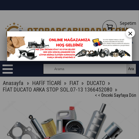
Sepetim
0
Ürün
×
Anasayfa
HAFİF TİCARİ
FIAT
DUCATO
FİAT DUCATO ARKA STOP SOL.07-13 1366452080
< < Önceki Sayfaya Dön