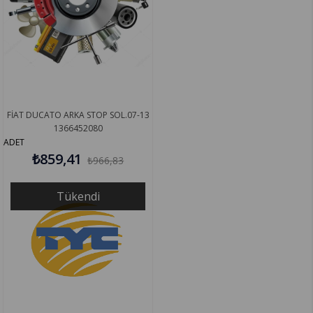
FİAT DUCATO ARKA STOP SOL.07-13
1366452080
ADET
₺859,41
₺966,83
Tükendi