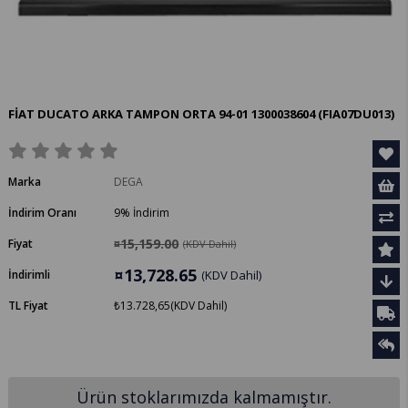
FİAT DUCATO ARKA TAMPON ORTA 94-01 1300038604
(FIA07DU013)
Marka
DEGA
İndirim Oranı
9
%
İndirim
¤15,159.00
Fiyat
(KDV Dahil)
¤13,728.65
İndirimli
(KDV Dahil)
TL Fiyat
₺13.728,65
(KDV Dahil)
Ürün stoklarımızda kalmamıştır.