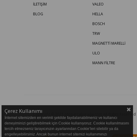
İLETİŞİM
VALEO
BLOG
HELLA
BOSCH
TRW
MAGNETTİ MARELLİ
ULO
MANN FİLTRE
Çerez Kullanımı
Copyright © 2021 otoparcaburada.com All Rights Reserved
İnternet sitemizden en verimli şekilde faydalanabilmeniz ve kullanıcı
deneyiminizi geliştirebilmek için Cookie kullanıyoruz. Cookie kullanılmasını
tercih etmezseniz tarayıcınızın ayarlarından Cookie’leri silebilir ya da
engelleyebilirsiniz. Ancak bunun internet sitemizi kullanımınızı