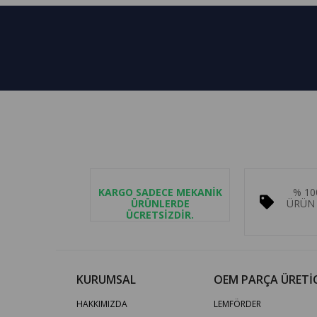
KARGO SADECE MEKANİK
% 10
ÜRÜNLERDE
ÜRÜN 
ÜCRETSİZDİR.
KURUMSAL
OEM PARÇA ÜRETİC
HAKKIMIZDA
LEMFÖRDER