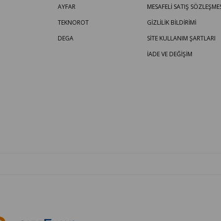
AYFAR
MESAFELİ SATIŞ SÖZLEŞMES
TEKNOROT
GİZLİLİK BİLDİRİMİ
DEGA
SİTE KULLANIM ŞARTLARI
İADE VE DEĞİŞİM
OTO PARÇA BURADA - HER MARKA ARACA YEDEK PARÇA