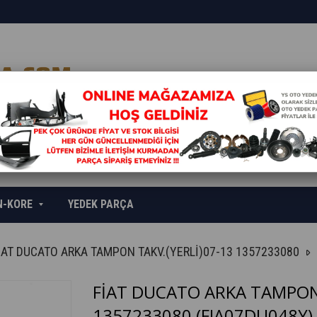
N-KORE
YEDEK PARÇA
İAT DUCATO ARKA TAMPON TAKV.(YERLİ)07-13 1357233080
FİAT DUCATO ARKA TAMPON 
1357233080
(FIA07DU048Y)