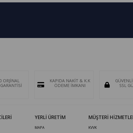
0 ORJİNAL
KAPIDA NAKİT & K.K
GÜVENLİ
GARANTİSİ
ÖDEME İMKANI
SSL G
İLERİ
YERLİ ÜRETİM
MÜŞTERİ HİZMETLE
MAPA
KVVK