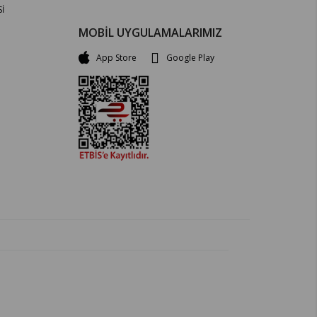
İ
MOBİL UYGULAMALARIMIZ
App Store
Google Play