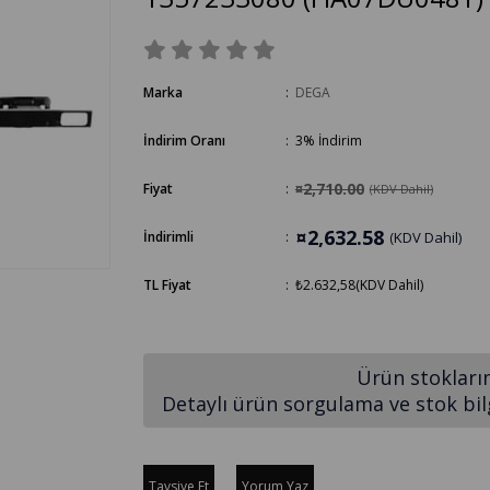
Marka
:
DEGA
İndirim Oranı
:
3
%
İndirim
¤2,710.00
Fiyat
:
(KDV Dahil)
¤2,632.58
İndirimli
:
(KDV Dahil)
TL Fiyat
:
₺2.632,58
(KDV Dahil)
Ürün stokları
Detaylı ürün sorgulama ve stok bilgi
Tavsiye Et
Yorum Yaz