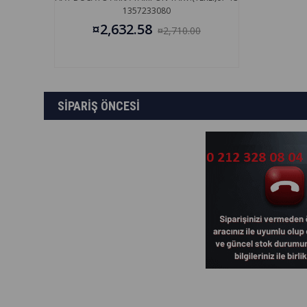
1357233080
¤2,632.58
¤2,710.00
SİPARİŞ ÖNCESİ