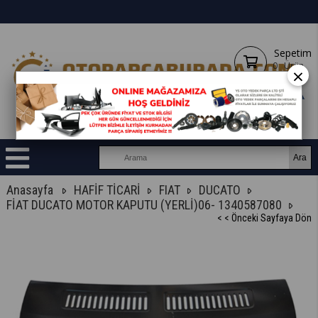
Sepetim
0
Ürün
×
Anasayfa
HAFİF TİCARİ
FIAT
DUCATO
FİAT DUCATO MOTOR KAPUTU (YERLİ)06- 1340587080
< < Önceki Sayfaya Dön