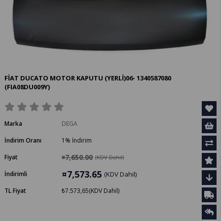
FİAT DUCATO MOTOR KAPUTU (YERLİ)06- 1340587080
(FIA08DU009Y)
Marka
DEGA
İndirim Oranı
1
%
İndirim
¤7,650.00
Fiyat
(KDV Dahil)
¤7,573.65
İndirimli
(KDV Dahil)
TL Fiyat
₺7.573,65
(KDV Dahil)