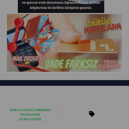
KARGO SADECE MEKANİK
ÜRÜNLERDE
ÜCRETSİZDİR.