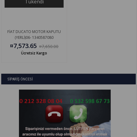
Tükendi
FİAT DUCATO MOTOR KAPUTU
(YERLİ)06- 1340587080
¤7,573.65
¤7,650.00
Ücretsiz Kargo
SİPARİŞ ÖNCESİ