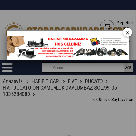
Sepetim
0
Ürün
×
Anasayfa
HAFİF TİCARİ
FIAT
DUCATO
FİAT DUCATO ÖN ÇAMURLUK DAVLUMBAZ SOL.99-05
1335284080
< < Önceki Sayfaya Dön