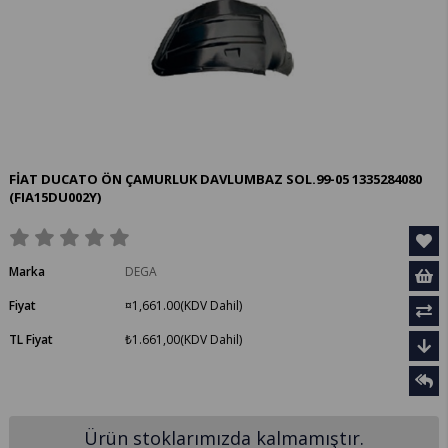
FİAT DUCATO ÖN ÇAMURLUK DAVLUMBAZ SOL.99-05 1335284080
(FIA15DU002Y)
Marka
DEGA
Fiyat
¤1,661.00
(KDV Dahil)
TL Fiyat
₺1.661,00
(KDV Dahil)
Ürün stoklarımızda kalmamıştır.