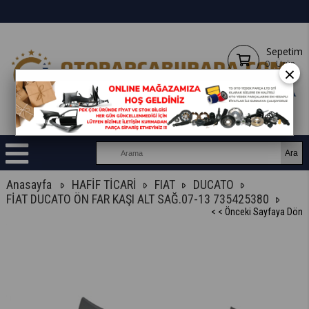
Sepetim
0
Ürün
×
Anasayfa
HAFİF TİCARİ
FIAT
DUCATO
FİAT DUCATO ÖN FAR KAŞI ALT SAĞ.07-13 735425380
< < Önceki Sayfaya Dön