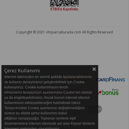
Copyright © 2021 otoparcaburada.com All Rights Reserved
OTO PARÇA BURADA - HER MARKA ARACA YEDEK PARÇA
Çerez Kullanımı
İnternet sitemizden en verimli şekilde faydalanabilmeniz
ve kullanıcı deneyiminizi geliştirebilmek için Cookie
kullanıyoruz. Cookie kullanılmasını tercih
etmezseniz tarayıcınızın ayarlarından Cookie’leri silebilir
ya da engelleyebilirsiniz. Ancak bunun internet sitemizi
kullanımınızı etkileyebileceğini hatırlatmak isteriz.
Tarayıcınızdan Cookie ayarlarınızı değiştirmediğiniz
sürece bu sitede çerez kullanımını kabul
ettiğinizi varsayacağız. Toplanan verilerle ilgili
düzenlemelere internet sitemizde yer alan Kişisel Verilerin
İşlenmesi metninden ulaşabilirsiniz.