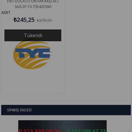
FİAT DUCATO ÖN FAR KAŞI ALT
SAĞ.07-13 735425380
ADET
₺245,25
₺275,91
Tükendi
SİPARİŞ ÖNCESİ