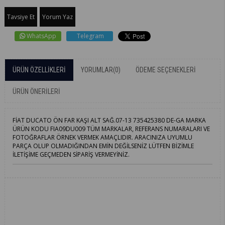
Tavsiye Et
Yorum Yaz
WhatsApp
Telegram
ÜRÜN ÖZELLIKLERI
YORUMLAR
(0)
ÖDEME SEÇENEKLERI
ÜRÜN ÖNERILERI
FİAT DUCATO ÖN FAR KAŞI ALT SAĞ.07-13 735425380 DE-GA MARKA
ÜRÜN KODU FIA09DU009 TÜM MARKALAR, REFERANS NUMARALARI VE
FOTOĞRAFLAR ÖRNEK VERMEK AMAÇLIDIR. ARACINIZA UYUMLU
PARÇA OLUP OLMADIĞINDAN EMİN DEĞİLSENİZ LÜTFEN BİZİMLE
İLETİŞİME GEÇMEDEN SİPARİŞ VERMEYİNİZ.