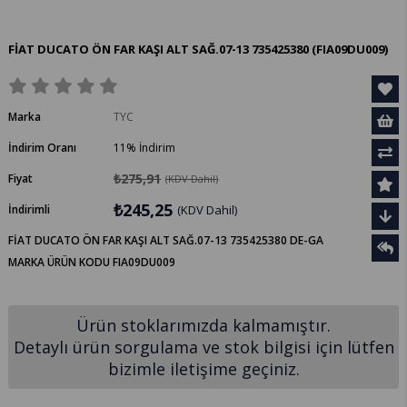
FİAT DUCATO ÖN FAR KAŞI ALT SAĞ.07-13 735425380
(FIA09DU009)
Marka
TYC
İndirim Oranı
11
%
İndirim
₺275,91
Fiyat
(KDV Dahil)
₺245,25
İndirimli
(KDV Dahil)
FİAT DUCATO ÖN FAR KAŞI ALT SAĞ.07-13 735425380 DE-GA
MARKA ÜRÜN KODU FIA09DU009
Ürün stoklarımızda kalmamıştır.
Detaylı ürün sorgulama ve stok bilgisi için lütfen
bizimle iletişime geçiniz.