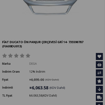
FİAT DUCATO ÖN PANJUR ÇERÇEVESİ GRİ 14- 735590787
(FIA09DU013)
Marka
DEGA
İndirim Oranı
12
%
İndirim
¤6,895.00
Fiyat
(KDV Dahil)
¤6,063.58
İndirimli
(KDV Dahil)
TL Fiyat
₺6.063,58
(KDV Dahil)