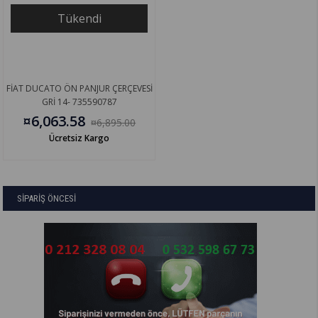
Tükendi
FİAT DUCATO ÖN PANJUR ÇERÇEVESİ
GRİ 14- 735590787
¤6,063.58
¤6,895.00
Ücretsiz Kargo
SİPARİŞ ÖNCESİ