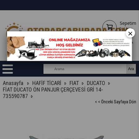
Sepetim
0
Ürün
×
Anasayfa
HAFİF TİCARİ
FIAT
DUCATO
FİAT DUCATO ÖN PANJUR ÇERÇEVESİ GRİ 14-
735590787
< < Önceki Sayfaya Dön