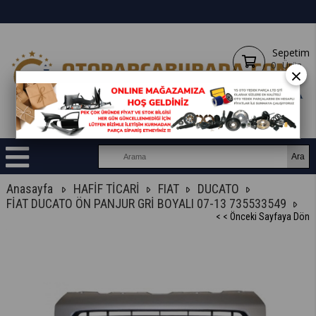
Sepetim
0
Ürün
×
Anasayfa
HAFİF TİCARİ
FIAT
DUCATO
FİAT DUCATO ÖN PANJUR GRİ BOYALI 07-13 735533549
< < Önceki Sayfaya Dön