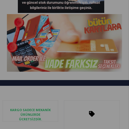
KARGO SADECE MEKANİK
ÜRÜNLERDE
ÜCRETSİZDİR.