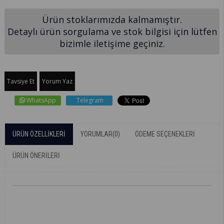
Ürün stoklarımızda kalmamıştır.
Detaylı ürün sorgulama ve stok bilgisi için lütfen
bizimle iletişime geçiniz.
Tavsiye Et
Yorum Yaz
WhatsApp
Telegram
ÜRÜN ÖZELLIKLERI
YORUMLAR
(0)
ÖDEME SEÇENEKLERI
ÜRÜN ÖNERILERI