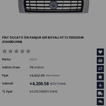
FİAT DUCATO ÖN PANJUR GRİ BOYALI 07-13 735533549
(FIA09DU008)
Marka
DEGA
İndirim Oranı
9
%
İndirim
¤4,622.00
Fiyat
(KDV Dahil)
¤4,200.58
İndirimli
(KDV Dahil)
TL Fiyat
₺4.200,58
(KDV Dahil)