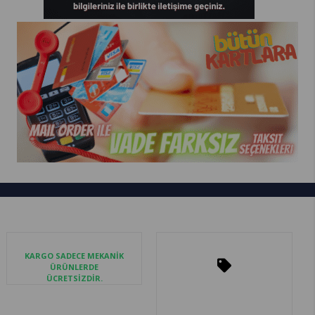
KARGO SADECE MEKANİK
ÜRÜNLERDE
ÜCRETSİZDİR.