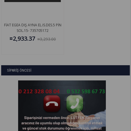
FİAT EGEA DIŞ AYNA EL.IS.DES.5 PİN
SOL.15- 735705172
¤2,933.37
¤3,293.00
SİPARİŞ ÖNCESİ