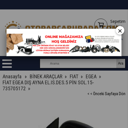
Sepetim
0
Ürün
×
Anasayfa
BİNEK ARAÇLAR
FIAT
EGEA
FİAT EGEA DIŞ AYNA EL.IS.DES.5 PİN SOL.15-
735705172
< < Önceki Sayfaya Dön