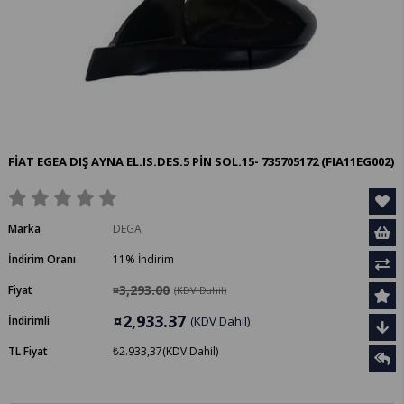
FİAT EGEA DIŞ AYNA EL.IS.DES.5 PİN SOL.15- 735705172
(FIA11EG002)
Marka
DEGA
İndirim Oranı
11
%
İndirim
¤3,293.00
Fiyat
(KDV Dahil)
¤2,933.37
İndirimli
(KDV Dahil)
TL Fiyat
₺2.933,37
(KDV Dahil)