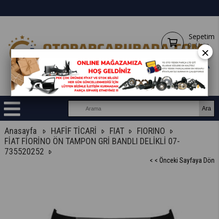
Sepetim
0
Ürün
×
Anasayfa
HAFİF TİCARİ
FIAT
FIORINO
FİAT FİORİNO ÖN TAMPON GRİ BANDLI DELİKLİ 07-
735520252
< < Önceki Sayfaya Dön