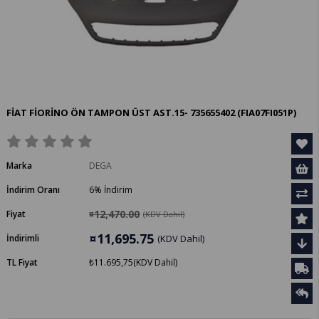
FİAT FİORİNO ÖN TAMPON ÜST AST.15- 735655402
(FIA07FI051P)
Marka
DEGA
İndirim Oranı
6
%
İndirim
¤12,470.00
Fiyat
(KDV Dahil)
¤11,695.75
İndirimli
(KDV Dahil)
TL Fiyat
₺11.695,75
(KDV Dahil)