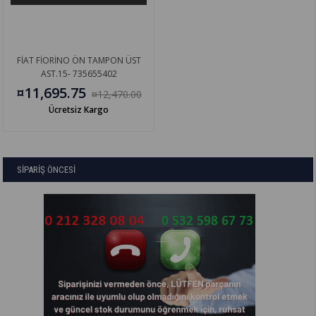
FİAT FİORİNO ÖN TAMPON ÜST
AST.15- 735655402
¤11,695.75
¤12,470.00
Ücretsiz Kargo
SİPARİŞ ÖNCESİ