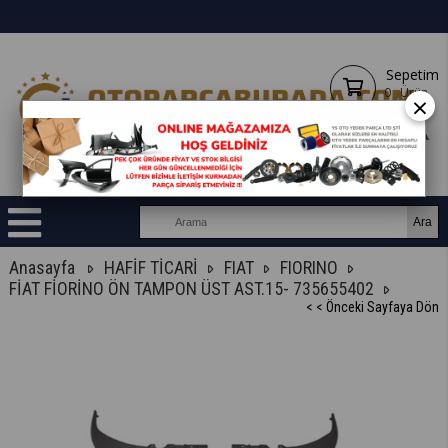
Sepetim
0
Ürün
×
Anasayfa
HAFİF TİCARİ
FIAT
FIORINO
FİAT FİORİNO ÖN TAMPON ÜST AST.15- 735655402
< < Önceki Sayfaya Dön