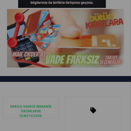
KARGO SADECE MEKANİK
ÜRÜNLERDE
ÜCRETSİZDİR.