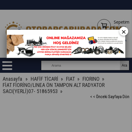
Sepetim
0
Ürün
×
Anasayfa
HAFİF TİCARİ
FIAT
FIORINO
FİAT FİORİNO/LINEA ÖN TAMPON ALT RADYATOR
SACI(YERLİ)07- 51865953
< < Önceki Sayfaya Dön