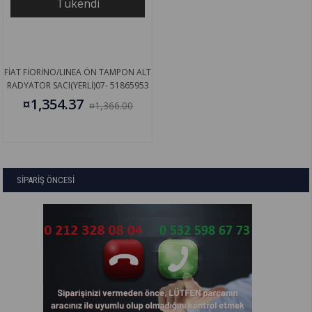
Tükendi
FİAT FİORİNO/LINEA ÖN TAMPON ALT
RADYATOR SACI(YERLİ)07- 51865953
¤1,354.37
¤1,366.00
SİPARİŞ ÖNCESİ