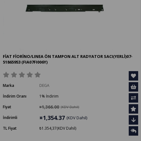
FİAT FİORİNO/LINEA ÖN TAMPON ALT RADYATOR SACI(YERLİ)07-
51865953
(FIA07FI006Y)
Marka
DEGA
İndirim Oranı
1
%
İndirim
¤1,366.00
Fiyat
(KDV Dahil)
¤1,354.37
İndirimli
(KDV Dahil)
TL Fiyat
₺1.354,37
(KDV Dahil)