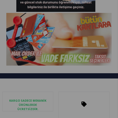
KARGO SADECE MEKANİK
ÜRÜNLERDE
ÜCRETSİZDİR.